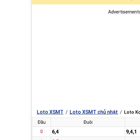
Advertisement
Loto XSMT
Loto XSMT chủ nhật
Loto K
Đầu
Đuôi
0
6,4
9,4,1