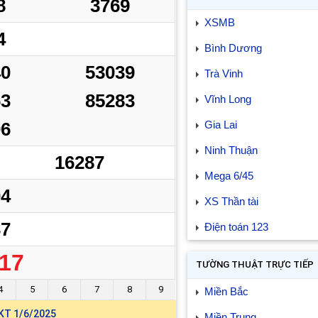
8
3769
XSMB
4
Bình Dương
40
53039
Trà Vinh
63
85283
Vĩnh Long
06
Gia Lai
Ninh Thuận
16287
Mega 6/45
04
XS Thần tài
37
Điện toán 123
17
TƯỜNG THUẬT TRỰC TIẾP
4
5
6
7
8
9
Miền Bắc
KT 1/6/2025
Miền Trung