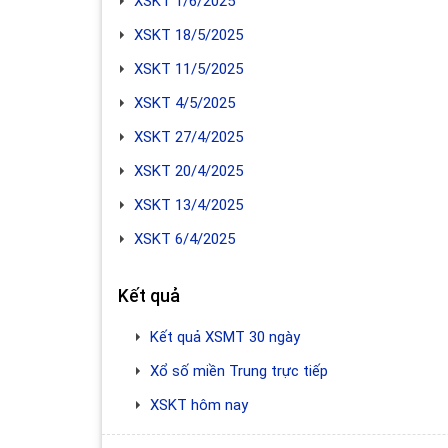
XSKT 1/6/2025
XSKT 18/5/2025
XSKT 11/5/2025
XSKT 4/5/2025
XSKT 27/4/2025
XSKT 20/4/2025
XSKT 13/4/2025
XSKT 6/4/2025
Kết quả
Kết quả XSMT 30 ngày
Xổ số miền Trung trực tiếp
XSKT hôm nay