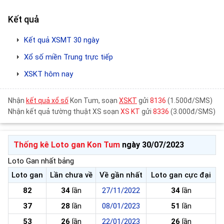
Kết quả
Kết quả XSMT 30 ngày
Xổ số miền Trung trực tiếp
XSKT hôm nay
Nhận
kết quả xổ số
Kon Tum, soạn
XSKT
gửi
8136
(1.500đ/SMS)
Nhận kết quả tường thuật XS soạn
XS KT
gửi
8336
(3.000đ/SMS)
Thống kê Loto gan Kon Tum
ngày 30/07/2023
Loto Gan nhất bảng
Loto gan
Lần chưa về
Về gần nhất
Loto gan cực đại
82
34
lần
27/11/2022
34
lần
37
28
lần
08/01/2023
51
lần
53
26
lần
22/01/2023
26
lần