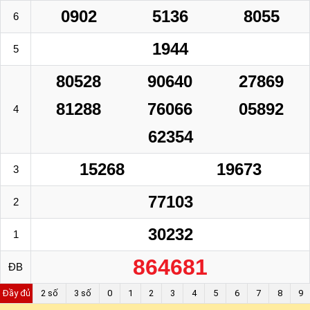
0902
5136
8055
6
1944
5
80528
90640
27869
81288
76066
05892
4
62354
15268
19673
3
77103
2
30232
1
864681
ĐB
Đầy đủ
2 số
3 số
0
1
2
3
4
5
6
7
8
9