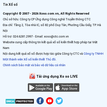
Tin Xổ số
Copyright © 2007 - 2026 Xoso.com.vn, All Rights Reserved
Chủ sở hữu: Công ty CP Ứng dụng Công nghệ Truyền thông CTC
Địa chỉ: Tầng 2, Tòa nhà IC, số 82 phố Duy Tân, Phường Cầu Giấy, TP. Hà
Nội
Hỗ trợ: 024.6281.2997 - Email: xoso@ctc.com.vn
Website cung cấp thông tin kết quả xổ số kiến thiết hợp pháp tại Việt
Nam
Nội dung kết quả xổ số được hợp tác giữa Công ty CTC và
Công ty TNHH
Một thành viên Xổ số kiến thiết Thủ đô
.
Chính sách bảo mật và bảo vệ dữ liệu cá nhân
Tải ứng dụng Xo so LIVE