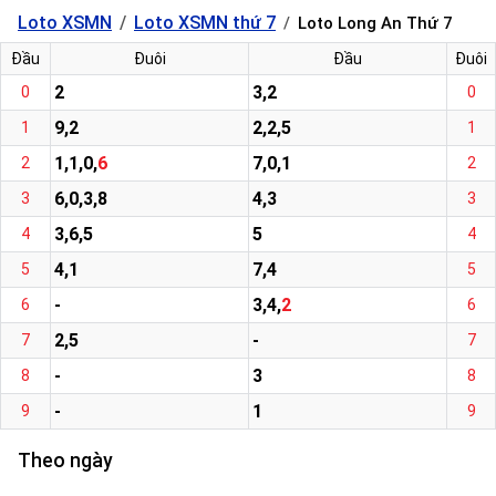
Loto XSMN
Loto XSMN thứ 7
Loto Long An Thứ 7
Đầu
Đuôi
Đầu
Đuôi
2
3,2
0
0
9,2
2,2,5
1
1
1,1,0,
6
7,0,1
2
2
6,0,3,8
4,3
3
3
3,6,5
5
4
4
4,1
7,4
5
5
-
3,4,
2
6
6
2,5
-
7
7
-
3
8
8
-
1
9
9
Theo ngày