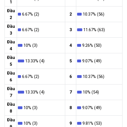
1
Đầu
6.67% (2)
2
10.37% (56)
2
Đầu
6.67% (2)
3
11.67% (63)
3
Đầu
10% (3)
4
9.26% (50)
4
Đầu
13.33% (4)
5
9.07% (49)
5
Đầu
6.67% (2)
6
10.37% (56)
6
Đầu
13.33% (4)
7
10% (54)
7
Đầu
10% (3)
8
9.07% (49)
8
Đầu
10% (3)
9
9.81% (53)
9