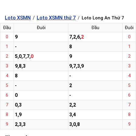
Loto XSMN
Loto XSMN thứ 7
Loto Long An Thứ 7
Đầu
Đuôi
Đầu
Đuôi
9
7,2,6,
2
0
0
-
8
1
1
5,0,7,7,
0
9
2
2
9,8,3
9,7,3,9
3
3
8
-
4
4
-
2
5
5
0
-
6
6
0,3
2,2
7
7
1,9
3,4
8
8
2,3,3
3,0,8
9
9