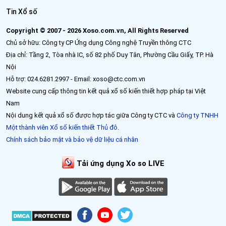
Tin Xổ số
Copyright © 2007 - 2026 Xoso.com.vn, All Rights Reserved
Chủ sở hữu: Công ty CP Ứng dụng Công nghệ Truyền thông CTC
Địa chỉ: Tầng 2, Tòa nhà IC, số 82 phố Duy Tân, Phường Cầu Giấy, TP. Hà
Nội
Hỗ trợ: 024.6281.2997 - Email: xoso@ctc.com.vn
Website cung cấp thông tin kết quả xổ số kiến thiết hợp pháp tại Việt
Nam
Nội dung kết quả xổ số được hợp tác giữa Công ty CTC và
Công ty TNHH
Một thành viên Xổ số kiến thiết Thủ đô
.
Chính sách bảo mật và bảo vệ dữ liệu cá nhân
Tải ứng dụng Xo so LIVE