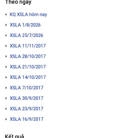
Theo ngày
KQ XSLA hôm nay
XSLA 1/8/2026
XSLA 25/7/2026
XSLA 11/11/2017
XSLA 28/10/2017
XSLA 21/10/2017
XSLA 14/10/2017
XSLA 7/10/2017
XSLA 30/9/2017
XSLA 23/9/2017
XSLA 16/9/2017
Kết quả