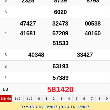
2325
8739
8793
6
6020
5
47427
32473
00538
41681
57209
40160
4
51533
40348
33427
3
63193
2
57389
1
581420
ĐB
Đầy đủ
2 số
3 số
0
1
2
3
4
5
6
7
8
9
Xem
XSLA 28/10/2017
XSLA 11/11/2017