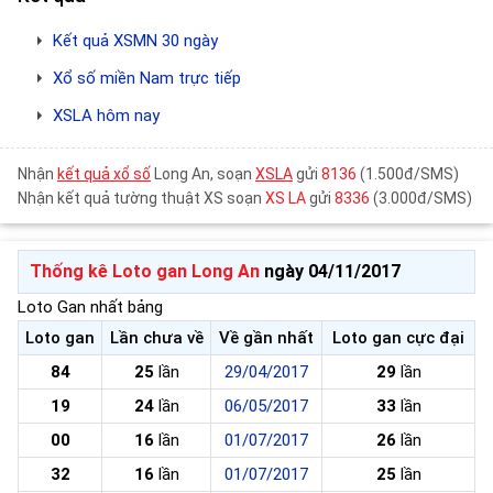
Kết quả XSMN 30 ngày
Xổ số miền Nam trực tiếp
XSLA hôm nay
Nhận
kết quả xổ số
Long An, soạn
XSLA
gửi
8136
(1.500đ/SMS)
Nhận kết quả tường thuật XS soạn
XS LA
gửi
8336
(3.000đ/SMS)
Thống kê Loto gan Long An
ngày 04/11/2017
Loto Gan nhất bảng
Loto gan
Lần chưa về
Về gần nhất
Loto gan cực đại
84
25
lần
29/04/2017
29
lần
19
24
lần
06/05/2017
33
lần
00
16
lần
01/07/2017
26
lần
32
16
lần
01/07/2017
25
lần