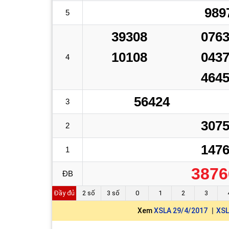
989
5
39308
076
10108
043
4
464
56424
3
307
2
147
1
3876
ĐB
Đầy đủ
2 số
3 số
0
1
2
3
Xem
XSLA 29/4/2017
XSL