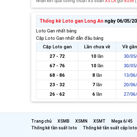
Nhận kết quả tường thuật XS soạn
XS LA
gửi
8336
(
Thống kê Loto gan Long An
ngày 06/05/2
Loto Gan nhất bảng
Cặp Loto Gan nhất dẫn đầu bảng
Cặp Loto gan
Lần chưa về
Về gần
27 - 72
10
lần
30/05
67 - 76
10
lần
30/05
68 - 86
8
lần
13/06
23 - 32
7
lần
20/06
26 - 62
6
lần
27/06
Trang chủ
XSMB
XSMN
XSMT
Mega 6/45
Thống kê tần suất loto
Thống kê tần suất cặp loto