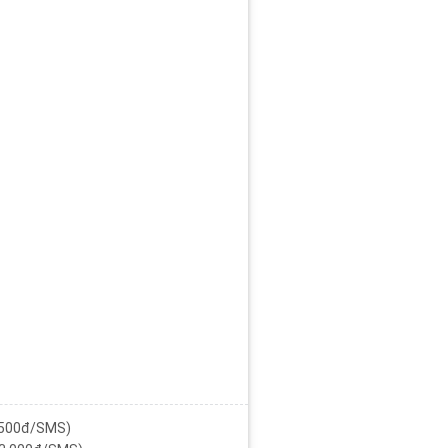
.500đ/SMS)