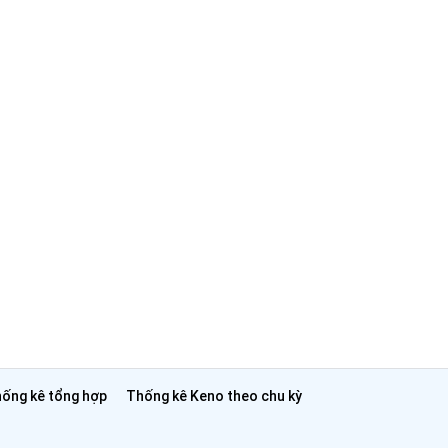
ống kê tổng hợp
Thống kê Keno theo chu kỳ