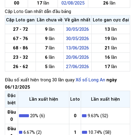
00
17
lần
02/08/2025
26
lần
Cặp Loto Gan nhất dẫn đầu bảng
Cặp Loto gan
Lần chưa về
Về gần nhất
Loto gan cực đại
27 - 72
9
lần
30/05/2026
13
lần
67 - 76
9
lần
30/05/2026
19
lần
68 - 86
7
lần
13/06/2026
21
lần
23 - 32
6
lần
20/06/2026
16
lần
26 - 62
5
lần
27/06/2026
17
lần
Đầu số xuất hiện trong 30 lần quay
Xổ số Long An
ngày
06/12/2025
Đặc
Lần xuất hiện
Loto
Lần xuất hiện
biệt
Đầu
20% (6)
0
9.63% (52)
0
Đầu
6.67% (2)
1
10.74% (58)