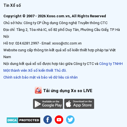
Tin Xổ số
Copyright © 2007 - 2026 Xoso.com.vn, All Rights Reserved
Chủ sở hữu: Công ty CP Ứng dụng Công nghệ Truyền thông CTC
Địa chỉ: Tầng 2, Tòa nhà IC, số 82 phố Duy Tân, Phường Cầu Giấy, TP. Hà
Nội
Hỗ trợ: 024.6281.2997 - Email: xoso@ctc.com.vn
Website cung cấp thông tin kết quả xổ số kiến thiết hợp pháp tại Việt
Nam
Nội dung kết quả xổ số được hợp tác giữa Công ty CTC và
Công ty TNHH
Một thành viên Xổ số kiến thiết Thủ đô
.
Chính sách bảo mật và bảo vệ dữ liệu cá nhân
Tải ứng dụng Xo so LIVE