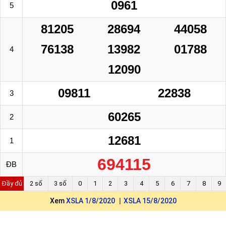
0961
5
81205
28694
44058
76138
13982
01788
4
12090
09811
22838
3
60265
2
12681
1
694115
ĐB
Đầy đủ
2 số
3 số
0
1
2
3
4
5
6
7
8
9
Xem
XSLA 1/8/2020
XSLA 15/8/2020