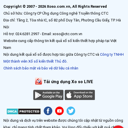
Copyright © 2007 - 2026 Xoso.com.vn, All Rights Reserved
Chủ sở hữu: Công ty CP Ứng dụng Công nghệ Truyền thông CTC
Địa chỉ: Tầng 2, Tòa nhà IC, số 82 phố Duy Tân, Phường Cầu Giấy, TP. Hà
Nội
Hỗ trợ: 024.6281.2997 - Email: xoso@ctc.com.vn
Website cung cấp thông tin kết quả xổ số kiến thiết hợp pháp tại Việt
Nam
Nội dung kết quả xổ số được hợp tác giữa Công ty CTC và
Công ty TNHH
Một thành viên Xổ số kiến thiết Thủ đô
.
Chính sách bảo mật và bảo vệ dữ liệu cá nhân
Tải ứng dụng Xo so LIVE
Nội dung và dịch vụ trên website được chúng tôi cập nhật từ nguồn công
khai, chỉ mang tính chất tham khảo. Vui lòng đối chiếu với kết quả chính