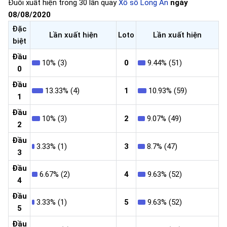
Đuôi xuất hiện trong 30 lần quay
Xổ số Long An
ngày
08/08/2020
Đặc
Lần xuất hiện
Loto
Lần xuất hiện
biệt
Đầu
10% (3)
0
9.44% (51)
0
Đầu
13.33% (4)
1
10.93% (59)
1
Đầu
10% (3)
2
9.07% (49)
2
Đầu
3.33% (1)
3
8.7% (47)
3
Đầu
6.67% (2)
4
9.63% (52)
4
Đầu
3.33% (1)
5
9.63% (52)
5
Đầu