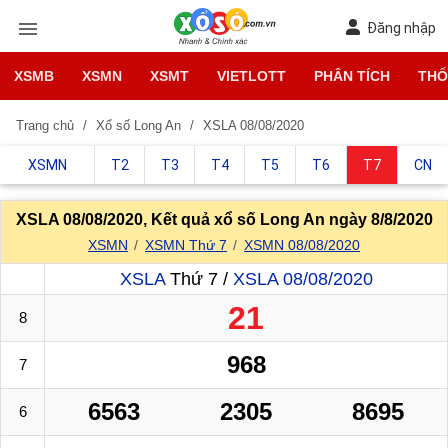
Đăng nhập
XSMB
XSMN
XSMT
VIETLOTT
PHÂN TÍCH
THỐ
Trang chủ
Xổ số Long An
XSLA 08/08/2020
XSMN
T2
T3
T4
T5
T6
T7
CN
XSLA 08/08/2020, Kết quả xổ số Long An ngày 8/8/2020
XSMN
XSMN Thứ 7
XSMN 08/08/2020
XSLA
Thứ 7 /
XSLA 08/08/2020
21
8
968
7
6563
2305
8695
6