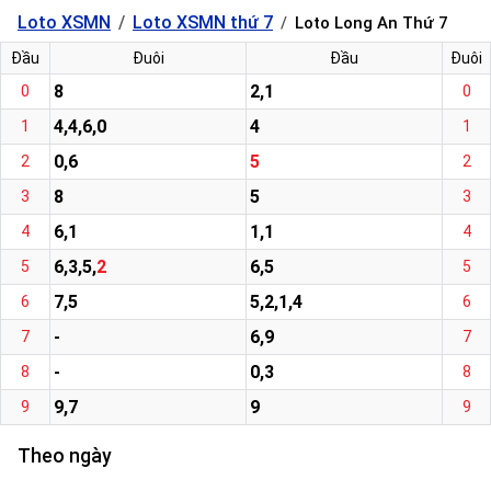
Loto XSMN
Loto XSMN thứ 7
Loto Long An Thứ 7
Đầu
Đuôi
Đầu
Đuôi
8
2,1
0
0
4,4,6,0
4
1
1
0,6
5
2
2
8
5
3
3
6,1
1,1
4
4
6,3,5,
2
6,5
5
5
7,5
5,2,1,4
6
6
-
6,9
7
7
-
0,3
8
8
9,7
9
9
9
Theo ngày