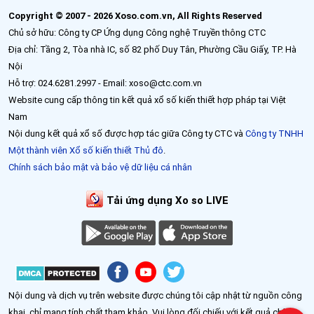
Copyright © 2007 - 2026 Xoso.com.vn, All Rights Reserved
Chủ sở hữu: Công ty CP Ứng dụng Công nghệ Truyền thông CTC
Địa chỉ: Tầng 2, Tòa nhà IC, số 82 phố Duy Tân, Phường Cầu Giấy, TP. Hà
Nội
Hỗ trợ: 024.6281.2997 - Email: xoso@ctc.com.vn
Website cung cấp thông tin kết quả xổ số kiến thiết hợp pháp tại Việt
Nam
Nội dung kết quả xổ số được hợp tác giữa Công ty CTC và
Công ty TNHH
Một thành viên Xổ số kiến thiết Thủ đô
.
Chính sách bảo mật và bảo vệ dữ liệu cá nhân
Tải ứng dụng Xo so LIVE
Nội dung và dịch vụ trên website được chúng tôi cập nhật từ nguồn công
khai, chỉ mang tính chất tham khảo. Vui lòng đối chiếu với kết quả chính