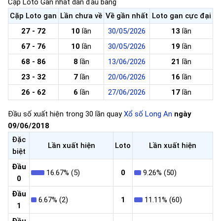
Cặp Loto Gan nhất dẫn đầu bảng
Cặp Loto gan
Lần chưa về
Về gần nhất
Loto gan cực đại
27 - 72
10
lần
30/05/2026
13
lần
67 - 76
10
lần
30/05/2026
19
lần
68 - 86
8
lần
13/06/2026
21
lần
23 - 32
7
lần
20/06/2026
16
lần
26 - 62
6
lần
27/06/2026
17
lần
Đầu số xuất hiện trong 30 lần quay
Xổ số Long An
ngày
09/06/2018
Đặc
Lần xuất hiện
Loto
Lần xuất hiện
biệt
Đầu
16.67% (5)
0
9.26% (50)
0
Đầu
6.67% (2)
1
11.11% (60)
1