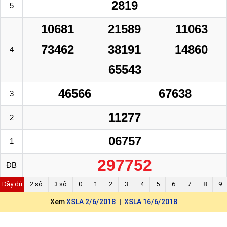
2819
5
10681
21589
11063
73462
38191
14860
4
65543
46566
67638
3
11277
2
06757
1
297752
ĐB
Đầy đủ
2 số
3 số
0
1
2
3
4
5
6
7
8
9
Xem
XSLA 2/6/2018
XSLA 16/6/2018