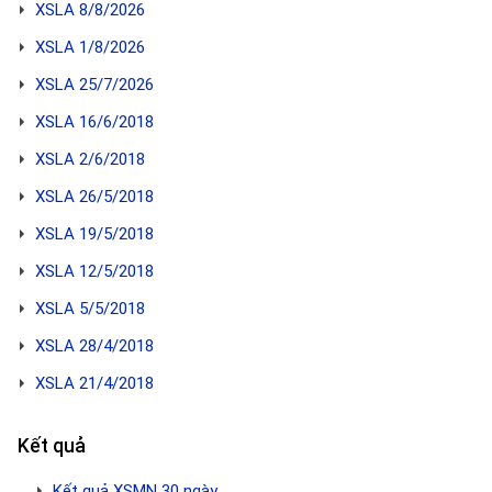
XSLA 8/8/2026
XSLA 1/8/2026
XSLA 25/7/2026
XSLA 16/6/2018
XSLA 2/6/2018
XSLA 26/5/2018
XSLA 19/5/2018
XSLA 12/5/2018
XSLA 5/5/2018
XSLA 28/4/2018
XSLA 21/4/2018
Kết quả
Kết quả XSMN 30 ngày