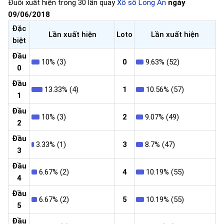
Đuôi xuất hiện trong 30 lần quay
Xổ số Long An
ngày
09/06/2018
Đặc
Lần xuất hiện
Loto
Lần xuất hiện
biệt
Đầu
10% (3)
0
9.63% (52)
0
Đầu
13.33% (4)
1
10.56% (57)
1
Đầu
10% (3)
2
9.07% (49)
2
Đầu
3.33% (1)
3
8.7% (47)
3
Đầu
6.67% (2)
4
10.19% (55)
4
Đầu
6.67% (2)
5
10.19% (55)
5
Đầu