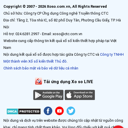
Copyright © 2007 - 2026 Xoso.com.vn, All Rights Reserved
Chủ sở hữu: Công ty CP Ứng dụng Công nghệ Truyền thông CTC
Địa chỉ: Tầng 2, Tòa nhà IC, số 82 phố Duy Tân, Phường Cầu Giấy, TP. Hà
Nội
Hỗ trợ: 024.6281.2997 - Email: xoso@ctc.com.vn
Website cung cấp thông tin kết quả xổ số kiến thiết hợp pháp tại Việt
Nam
Nội dung kết quả xổ số được hợp tác giữa Công ty CTC và
Công ty TNHH
Một thành viên Xổ số kiến thiết Thủ đô
.
Chính sách bảo mật và bảo vệ dữ liệu cá nhân
Tải ứng dụng Xo so LIVE
Nội dung và dịch vụ trên website được chúng tôi cập nhật từ nguồn công
khai, chỉ mang tính chất tham khảo. Vui lòng đối chiếu với kết quả chính