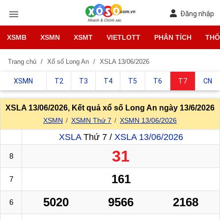
Đăng nhập
XSMB
XSMN
XSMT
VIETLOTT
PHÂN TÍCH
THỐ
Trang chủ
Xổ số Long An
XSLA 13/06/2026
XSMN
T2
T3
T4
T5
T6
T7
CN
XSLA 13/06/2026, Kết quả xổ số Long An ngày 13/6/2026
XSMN
XSMN Thứ 7
XSMN 13/06/2026
XSLA
Thứ 7 /
XSLA 13/06/2026
31
8
161
7
5020
9566
2168
6