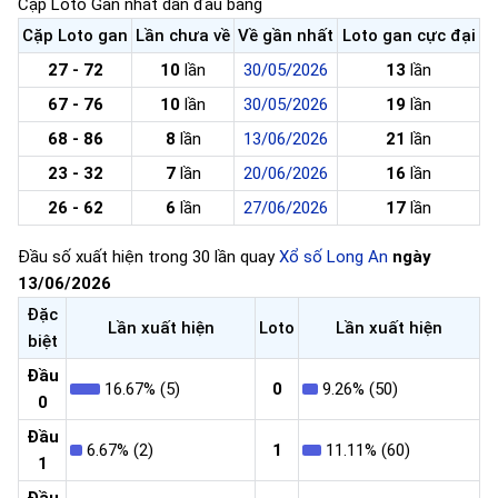
Cặp Loto Gan nhất dẫn đầu bảng
Cặp Loto gan
Lần chưa về
Về gần nhất
Loto gan cực đại
27 - 72
10
lần
30/05/2026
13
lần
67 - 76
10
lần
30/05/2026
19
lần
68 - 86
8
lần
13/06/2026
21
lần
23 - 32
7
lần
20/06/2026
16
lần
26 - 62
6
lần
27/06/2026
17
lần
Đầu số xuất hiện trong 30 lần quay
Xổ số Long An
ngày
13/06/2026
Đặc
Lần xuất hiện
Loto
Lần xuất hiện
biệt
Đầu
16.67% (5)
0
9.26% (50)
0
Đầu
6.67% (2)
1
11.11% (60)
1