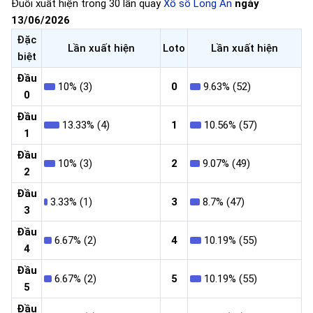
Đuôi xuất hiện trong 30 lần quay
Xổ số Long An
ngày
13/06/2026
Đặc
Lần xuất hiện
Loto
Lần xuất hiện
biệt
Đầu
10% (3)
0
9.63% (52)
0
Đầu
13.33% (4)
1
10.56% (57)
1
Đầu
10% (3)
2
9.07% (49)
2
Đầu
3.33% (1)
3
8.7% (47)
3
Đầu
6.67% (2)
4
10.19% (55)
4
Đầu
6.67% (2)
5
10.19% (55)
5
Đầu