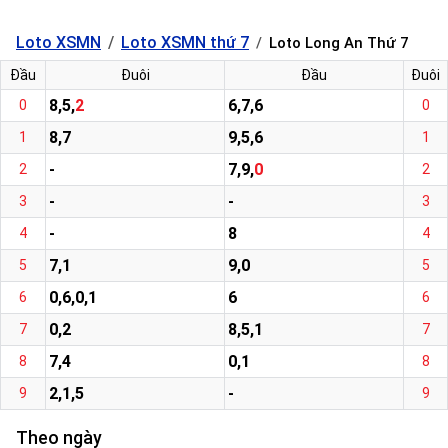
Loto XSMN
Loto XSMN thứ 7
Loto Long An Thứ 7
Đầu
Đuôi
Đầu
Đuôi
8,5,
2
6,7,6
0
0
8,7
9,5,6
1
1
-
7,9,
0
2
2
-
-
3
3
-
8
4
4
7,1
9,0
5
5
0,6,0,1
6
6
6
0,2
8,5,1
7
7
7,4
0,1
8
8
2,1,5
-
9
9
Theo ngày