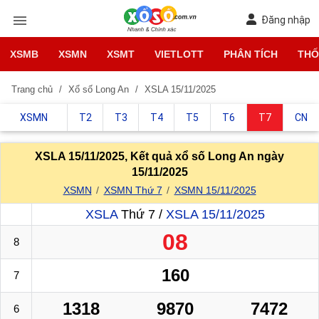
Đăng nhập
XSMB
XSMN
XSMT
VIETLOTT
PHÂN TÍCH
THỐ
Trang chủ
Xổ số Long An
XSLA 15/11/2025
XSMN
T2
T3
T4
T5
T6
T7
CN
XSLA 15/11/2025, Kết quả xổ số Long An ngày
15/11/2025
XSMN
XSMN Thứ 7
XSMN 15/11/2025
XSLA
Thứ 7 /
XSLA 15/11/2025
08
8
160
7
1318
9870
7472
6