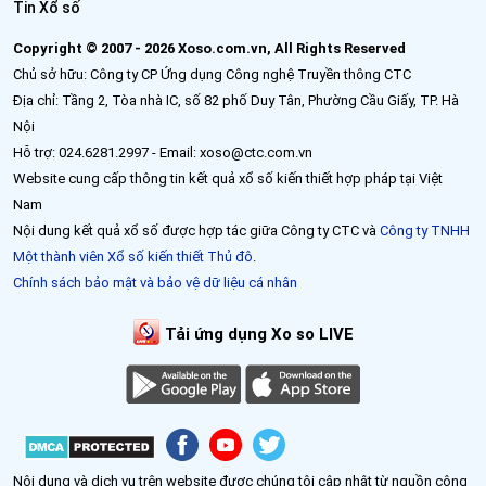
Tin Xổ số
Copyright © 2007 - 2026 Xoso.com.vn, All Rights Reserved
Chủ sở hữu: Công ty CP Ứng dụng Công nghệ Truyền thông CTC
Địa chỉ: Tầng 2, Tòa nhà IC, số 82 phố Duy Tân, Phường Cầu Giấy, TP. Hà
Nội
Hỗ trợ: 024.6281.2997 - Email: xoso@ctc.com.vn
Website cung cấp thông tin kết quả xổ số kiến thiết hợp pháp tại Việt
Nam
Nội dung kết quả xổ số được hợp tác giữa Công ty CTC và
Công ty TNHH
Một thành viên Xổ số kiến thiết Thủ đô
.
Chính sách bảo mật và bảo vệ dữ liệu cá nhân
Tải ứng dụng Xo so LIVE
Nội dung và dịch vụ trên website được chúng tôi cập nhật từ nguồn công