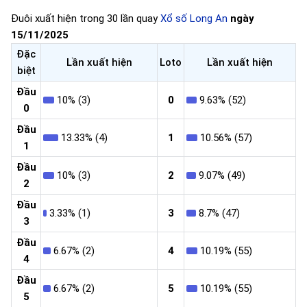
Đuôi xuất hiện trong 30 lần quay
Xổ số Long An
ngày
15/11/2025
Đặc
Lần xuất hiện
Loto
Lần xuất hiện
biệt
Đầu
10% (3)
0
9.63% (52)
0
Đầu
13.33% (4)
1
10.56% (57)
1
Đầu
10% (3)
2
9.07% (49)
2
Đầu
3.33% (1)
3
8.7% (47)
3
Đầu
6.67% (2)
4
10.19% (55)
4
Đầu
6.67% (2)
5
10.19% (55)
5