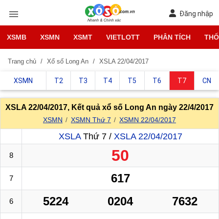
Đăng nhập
XSMB
XSMN
XSMT
VIETLOTT
PHÂN TÍCH
THỐ
Trang chủ
Xổ số Long An
XSLA 22/04/2017
XSMN
T2
T3
T4
T5
T6
T7
CN
XSLA 22/04/2017, Kết quả xổ số Long An ngày 22/4/2017
XSMN
XSMN Thứ 7
XSMN 22/04/2017
XSLA
Thứ 7 /
XSLA 22/04/2017
50
8
617
7
5224
0204
7632
6