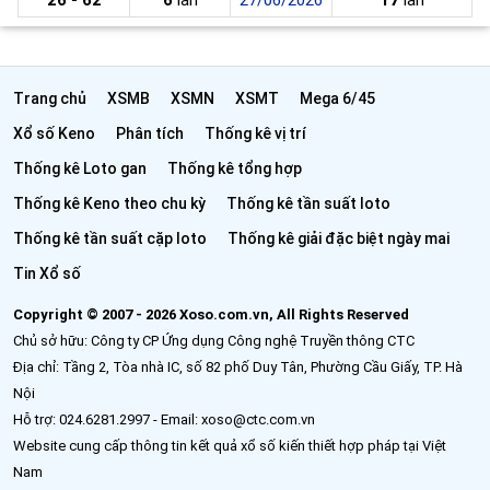
26 - 62
6
lần
27/06/2026
17
lần
Trang chủ
XSMB
XSMN
XSMT
Mega 6/45
Xổ số Keno
Phân tích
Thống kê vị trí
Thống kê Loto gan
Thống kê tổng hợp
Thống kê Keno theo chu kỳ
Thống kê tần suất loto
Thống kê tần suất cặp loto
Thống kê giải đặc biệt ngày mai
Tin Xổ số
Copyright © 2007 - 2026 Xoso.com.vn, All Rights Reserved
Chủ sở hữu: Công ty CP Ứng dụng Công nghệ Truyền thông CTC
Địa chỉ: Tầng 2, Tòa nhà IC, số 82 phố Duy Tân, Phường Cầu Giấy, TP. Hà
Nội
Hỗ trợ: 024.6281.2997 - Email: xoso@ctc.com.vn
Website cung cấp thông tin kết quả xổ số kiến thiết hợp pháp tại Việt
Nam