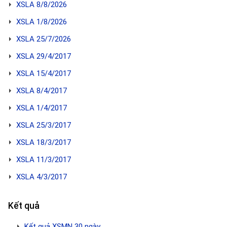
XSLA 8/8/2026
XSLA 1/8/2026
XSLA 25/7/2026
XSLA 29/4/2017
XSLA 15/4/2017
XSLA 8/4/2017
XSLA 1/4/2017
XSLA 25/3/2017
XSLA 18/3/2017
XSLA 11/3/2017
XSLA 4/3/2017
Kết quả
Kết quả XSMN 30 ngày