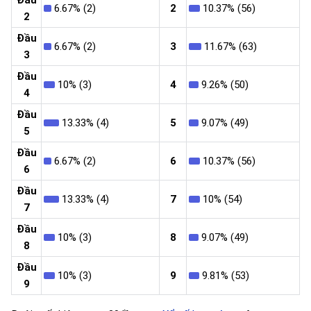
Đầu
6.67% (2)
2
10.37% (56)
2
Đầu
6.67% (2)
3
11.67% (63)
3
Đầu
10% (3)
4
9.26% (50)
4
Đầu
13.33% (4)
5
9.07% (49)
5
Đầu
6.67% (2)
6
10.37% (56)
6
Đầu
13.33% (4)
7
10% (54)
7
Đầu
10% (3)
8
9.07% (49)
8
Đầu
10% (3)
9
9.81% (53)
9