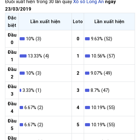
Đuôi xuất hiện trong 30 lần quay
Xổ số Long An
ngày
23/03/2019
Đặc
Lần xuất hiện
Loto
Lần xuất hiện
biệt
Đầu
10% (3)
0
9.63% (52)
0
Đầu
13.33% (4)
1
10.56% (57)
1
Đầu
10% (3)
2
9.07% (49)
2
Đầu
3.33% (1)
3
8.7% (47)
3
Đầu
6.67% (2)
4
10.19% (55)
4
Đầu
6.67% (2)
5
10.19% (55)
5
Đầu