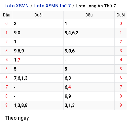
Loto XSMN
Loto XSMN thứ 7
Loto Long An Thứ 7
Đầu
Đuôi
Đầu
Đuôi
3
1
0
0
9,0
9,4,6,2
1
1
1
-
2
2
9,6,9
9,0,6
3
3
1,
7
-
4
4
5
5
5
5
7,6,1,3
6,3
6
6
-
6,
4
7
7
-
9,9
8
8
1,3,8,8
3,1,3
9
9
Theo ngày