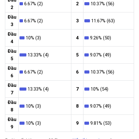
Đầu
6.67% (2)
2
10.37% (56)
2
Đầu
6.67% (2)
3
11.67% (63)
3
Đầu
10% (3)
4
9.26% (50)
4
Đầu
13.33% (4)
5
9.07% (49)
5
Đầu
6.67% (2)
6
10.37% (56)
6
Đầu
13.33% (4)
7
10% (54)
7
Đầu
10% (3)
8
9.07% (49)
8
Đầu
10% (3)
9
9.81% (53)
9