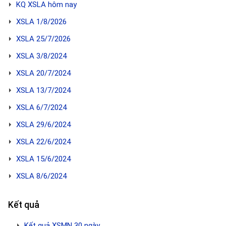
KQ XSLA hôm nay
XSLA 1/8/2026
XSLA 25/7/2026
XSLA 3/8/2024
XSLA 20/7/2024
XSLA 13/7/2024
XSLA 6/7/2024
XSLA 29/6/2024
XSLA 22/6/2024
XSLA 15/6/2024
XSLA 8/6/2024
Kết quả
Kết quả XSMN 30 ngày