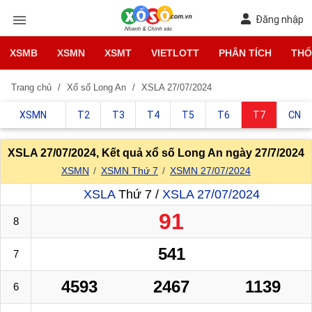
Đăng nhập
XSMB
XSMN
XSMT
VIETLOTT
PHÂN TÍCH
THỐ
Trang chủ
Xổ số Long An
XSLA 27/07/2024
XSMN
T2
T3
T4
T5
T6
T7
CN
XSLA 27/07/2024, Kết quả xổ số Long An ngày 27/7/2024
XSMN
XSMN Thứ 7
XSMN 27/07/2024
XSLA
Thứ 7 /
XSLA 27/07/2024
91
8
541
7
4593
2467
1139
6