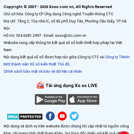
Copyright © 2007 - 2026 Xoso.com.vn, All Rights Reserved
Chủ sở hữu: Công ty CP Ứng dụng Công nghệ Truyền thông CTC
Địa chỉ: Tầng 2, Tòa nhà IC, số 82 phố Duy Tân, Phường Cầu Giấy, TP. Hà
Nội
Hỗ trợ: 024.6281.2997 - Email: xoso@ctc.com.vn
Website cung cấp thông tin kết quả xổ số kiến thiết hợp pháp tại Việt
Nam
Nội dung kết quả xổ số được hợp tác giữa Công ty CTC và
Công ty TNHH
Một thành viên Xổ số kiến thiết Thủ đô
.
Chính sách bảo mật và bảo vệ dữ liệu cá nhân
Tải ứng dụng Xo so LIVE
Nội dung và dịch vụ trên website được chúng tôi cập nhật từ nguồn công
khai, chỉ mang tính chất tham khảo. Vui lòng đối chiếu với kết quả chính