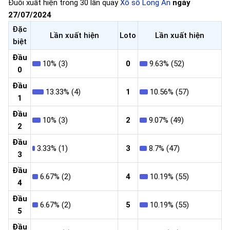
Đuôi xuất hiện trong 30 lần quay
Xổ số Long An
ngày
27/07/2024
Đặc
Lần xuất hiện
Loto
Lần xuất hiện
biệt
Đầu
10% (3)
0
9.63% (52)
0
Đầu
13.33% (4)
1
10.56% (57)
1
Đầu
10% (3)
2
9.07% (49)
2
Đầu
3.33% (1)
3
8.7% (47)
3
Đầu
6.67% (2)
4
10.19% (55)
4
Đầu
6.67% (2)
5
10.19% (55)
5
Đầu