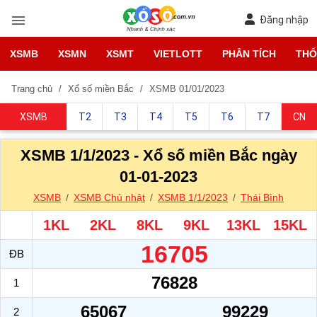
Đăng nhập
XSMB
XSMN
XSMT
VIETLOTT
PHÂN TÍCH
THỐ
Trang chủ
Xổ số miền Bắc
XSMB 01/01/2023
XSMB
T2
T3
T4
T5
T6
T7
CN
XSMB 1/1/2023 - Xổ số miền Bắc ngày
01-01-2023
XSMB
XSMB Chủ nhật
XSMB 1/1/2023
Thái Bình
1KL
2KL
8KL
9KL
13KL
15KL
16705
ĐB
76828
1
65067
99229
2