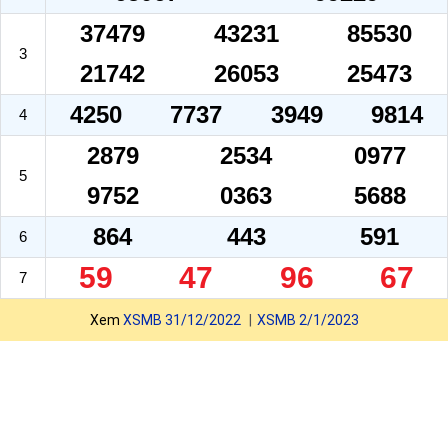
37479
43231
85530
3
21742
26053
25473
4250
7737
3949
9814
4
2879
2534
0977
5
9752
0363
5688
864
443
591
6
59
47
96
67
7
Xem
XSMB 31/12/2022
XSMB 2/1/2023