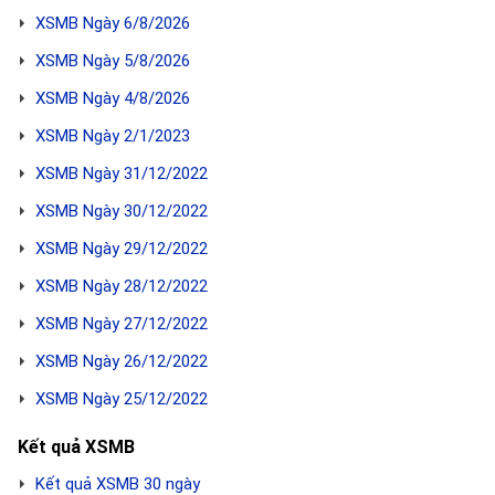
XSMB Ngày 6/8/2026
XSMB Ngày 5/8/2026
XSMB Ngày 4/8/2026
XSMB Ngày 2/1/2023
XSMB Ngày 31/12/2022
XSMB Ngày 30/12/2022
XSMB Ngày 29/12/2022
XSMB Ngày 28/12/2022
XSMB Ngày 27/12/2022
XSMB Ngày 26/12/2022
XSMB Ngày 25/12/2022
Kết quả XSMB
Kết quả XSMB 30 ngày