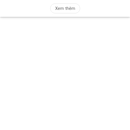
Xem thêm