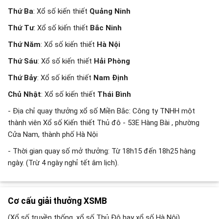
Thứ Ba
: Xổ số kiến thiết
Quảng Ninh
Thứ Tư
: Xổ số kiến thiết
Bắc Ninh
Thứ Năm
: Xổ số kiến thiết
Hà Nội
Thứ Sáu
: Xổ số kiến thiết
Hải Phòng
Thứ Bảy
: Xổ số kiến thiết
Nam Định
Chủ Nhật
: Xổ số kiến thiết
Thái Bình
- Địa chỉ quay thưởng xổ số Miền Bắc: Công ty TNHH một
thành viên Xổ số Kiến thiết Thủ đô - 53E Hàng Bài , phường
Cửa Nam, thành phố Hà Nội
- Thời gian quay số mở thưởng: Từ 18h15 đến 18h25 hàng
ngày. (Trừ 4 ngày nghỉ tết âm lịch).
Cơ cấu giải thưởng XSMB
(Xổ số truyền thống, xổ số Thủ Đô hay xổ số Hà Nội)