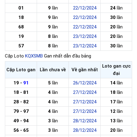
01
9
lần
22/12/2024
24
lần
18
9
lần
22/12/2024
30
lần
68
9
lần
22/12/2024
20
lần
19
8
lần
23/12/2024
20
lần
57
8
lần
23/12/2024
30
lần
Cặp Loto
KQXSMB
Gan nhất dẫn đầu bảng
Loto gan cực
Cặp Loto gan
Lần chưa về
Về gần nhất
đại
19 -
91
5
lần
26/12/2024
14
lần
18 - 81
4
lần
27/12/2024
18
lần
28 - 82
4
lần
27/12/2024
17
lần
79 - 97
4
lần
27/12/2024
12
lần
49 - 94
3
lần
28/12/2024
13
lần
56 - 65
3
lần
28/12/2024
20
lần