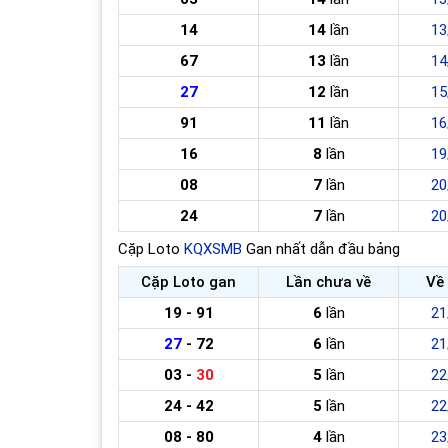
14
14
lần
13
67
13
lần
14
27
12
lần
15
91
11
lần
16
16
8
lần
19
08
7
lần
20
24
7
lần
20
Cặp Loto
KQXSMB
Gan nhất dẫn đầu bảng
Cặp Loto gan
Lần chưa về
Về
19 - 91
6
lần
21
27
- 72
6
lần
21
03 -
30
5
lần
22
24 - 42
5
lần
22
08 - 80
4
lần
23