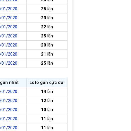
/01/2020
25
lần
/01/2020
23
lần
/01/2020
22
lần
/01/2020
25
lần
/01/2020
20
lần
/01/2020
21
lần
/01/2020
25
lần
 gần nhất
Loto gan cực đại
/01/2020
14
lần
/01/2020
12
lần
/01/2020
10
lần
/01/2020
11
lần
/01/2020
11
lần