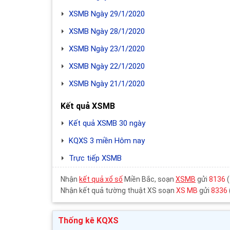
XSMB Ngày 29/1/2020
XSMB Ngày 28/1/2020
XSMB Ngày 23/1/2020
XSMB Ngày 22/1/2020
XSMB Ngày 21/1/2020
Kết quả XSMB
Kết quả XSMB 30 ngày
KQXS 3 miền Hôm nay
Trực tiếp XSMB
Nhận
kết quả xổ số
Miền Bắc, soạn
XSMB
gửi
8136
(
Nhận kết quả tường thuật XS soạn
XS MB
gửi
8336
Thống kê KQXS