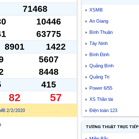
71468
XSMB
30
10446
An Giang
41
63775
Bình Thuận
Tây Ninh
8901
1422
Bình Định
9
5607
Quảng Bình
2
8448
Quảng Trị
5
415
Power 6/55
82
57
XS Thần tài
Điện toán 123
MB 2/2/2020
s
TƯỜNG THUẬT TRỰC TIẾP
Miền Bắc