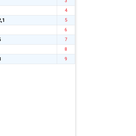
3
4
2,1
5
6
5
7
8
3
9