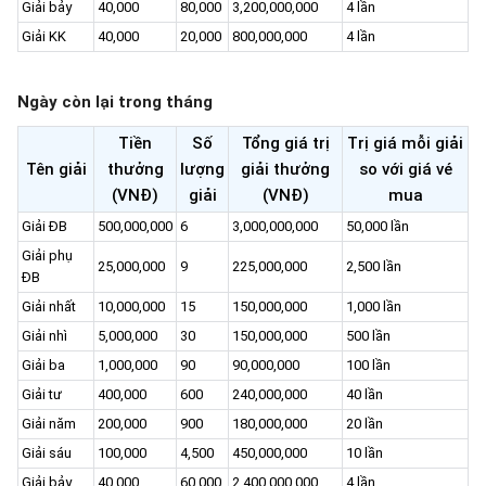
Giải bảy
40,000
80,000
3,200,000,000
4 lần
Giải KK
40,000
20,000
800,000,000
4 lần
Ngày còn lại trong tháng
Tiền
Số
Tổng giá trị
Trị giá mỗi giải
Tên giải
thưởng
lượng
giải thưởng
so với giá vé
(VNĐ)
giải
(VNĐ)
mua
Giải ĐB
500,000,000
6
3,000,000,000
50,000 lần
Giải phụ
25,000,000
9
225,000,000
2,500 lần
ĐB
Giải nhất
10,000,000
15
150,000,000
1,000 lần
Giải nhì
5,000,000
30
150,000,000
500 lần
Giải ba
1,000,000
90
90,000,000
100 lần
Giải tư
400,000
600
240,000,000
40 lần
Giải năm
200,000
900
180,000,000
20 lần
Giải sáu
100,000
4,500
450,000,000
10 lần
Giải bảy
40,000
60,000
2,400,000,000
4 lần