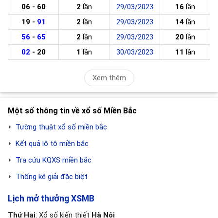
06 - 60
2
lần
29/03/2023
16
lần
19 -
91
2
lần
29/03/2023
14
lần
56
-
65
2
lần
29/03/2023
20
lần
02
- 20
1
lần
30/03/2023
11
lần
Xem thêm
Một số thông tin về xổ số Miền Bắc
Tường thuật xổ số miền bắc
Kết quả lô tô miền bắc
Tra cứu KQXS miền bắc
Thống kê giải đặc biệt
Lịch mở thưởng XSMB
Thứ Hai
: Xổ số kiến thiết
Hà Nội