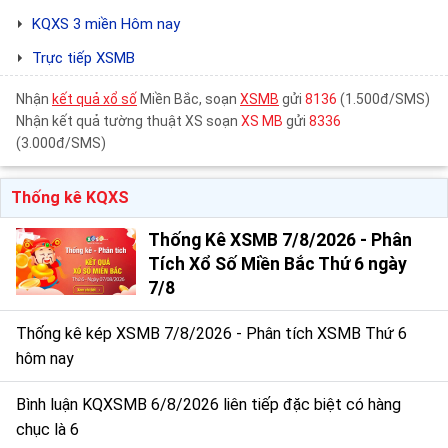
KQXS 3 miền Hôm nay
Trực tiếp XSMB
Nhận
kết quả xổ số
Miền Bắc, soạn
XSMB
gửi
8136
(1.500đ/SMS)
Nhận kết quả tường thuật XS soạn
XS MB
gửi
8336
(3.000đ/SMS)
Thống kê KQXS
Thống Kê XSMB 7/8/2026 - Phân
Tích Xổ Số Miền Bắc Thứ 6 ngày
7/8
Thống kê kép XSMB 7/8/2026 - Phân tích XSMB Thứ 6
hôm nay
Bình luận KQXSMB 6/8/2026 liên tiếp đặc biệt có hàng
chục là 6