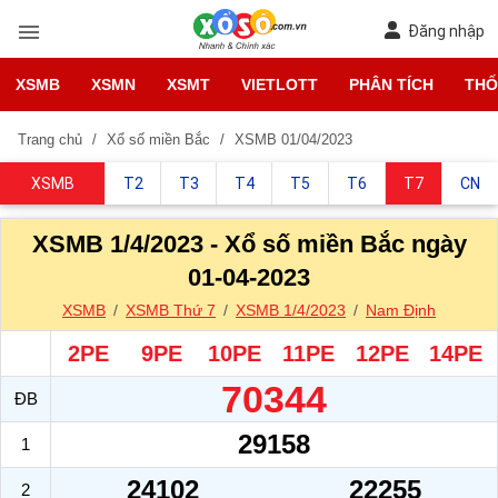
Đăng nhập
XSMB
XSMN
XSMT
VIETLOTT
PHÂN TÍCH
THỐ
Trang chủ
Xổ số miền Bắc
XSMB 01/04/2023
XSMB
T2
T3
T4
T5
T6
T7
CN
XSMB 1/4/2023 - Xổ số miền Bắc ngày
01-04-2023
XSMB
XSMB Thứ 7
XSMB 1/4/2023
Nam Định
2PE
9PE
10PE
11PE
12PE
14PE
70344
ĐB
29158
1
24102
22255
2