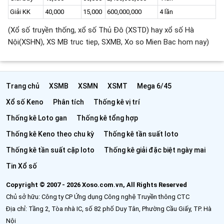
Giải KK
40,000
15,000
600,000,000
4 lần
(Xổ số truyền thống, xổ số Thủ Đô (XSTD) hay xổ số Hà
Nội(XSHN), XS MB truc tiep, SXMB, Xo so Mien Bac hom nay)
Trang chủ
XSMB
XSMN
XSMT
Mega 6/45
Xổ số Keno
Phân tích
Thống kê vị trí
Thống kê Loto gan
Thống kê tổng hợp
Thống kê Keno theo chu kỳ
Thống kê tần suất loto
Thống kê tần suất cặp loto
Thống kê giải đặc biệt ngày mai
Tin Xổ số
Copyright © 2007 - 2026 Xoso.com.vn, All Rights Reserved
Chủ sở hữu: Công ty CP Ứng dụng Công nghệ Truyền thông CTC
Địa chỉ: Tầng 2, Tòa nhà IC, số 82 phố Duy Tân, Phường Cầu Giấy, TP. Hà
Nội