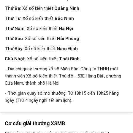
Thứ Ba
: Xổ số kiến thiết
Quảng Ninh
Thứ Tư
: Xổ số kiến thiết
Bắc Ninh
Thứ Năm
: Xổ số kiến thiết
Hà Nội
Thứ Sáu
: Xổ số kiến thiết
Hải Phòng
Thứ Bảy
: Xổ số kiến thiết
Nam Định
Chủ Nhật
: Xổ số kiến thiết
Thái Bình
- Địa chỉ quay thưởng xổ số Miền Bắc: Công ty TNHH một
thành viên Xổ số Kiến thiết Thủ đô - 53E Hàng Bài , phường
Cửa Nam, thành phố Hà Nội
- Thời gian quay số mở thưởng: Từ 18h15 đến 18h25 hàng
ngày. (Trừ 4 ngày nghỉ tết âm lịch).
Cơ cấu giải thưởng XSMB