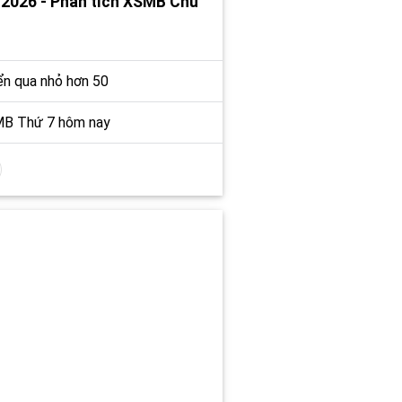
2026 - Phân tích XSMB Chủ
n qua nhỏ hơn 50
MB Thứ 7 hôm nay