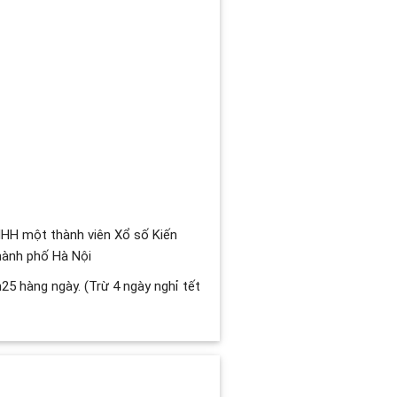
NHH một thành viên Xổ số Kiến
hành phố Hà Nội
5 hàng ngày. (Trừ 4 ngày nghỉ tết