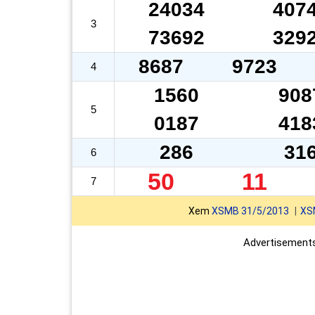
24034
407
3
73692
329
8687
9723
4
1560
908
5
0187
418
286
31
6
50
11
7
Xem
XSMB 31/5/2013
XS
Advertisement