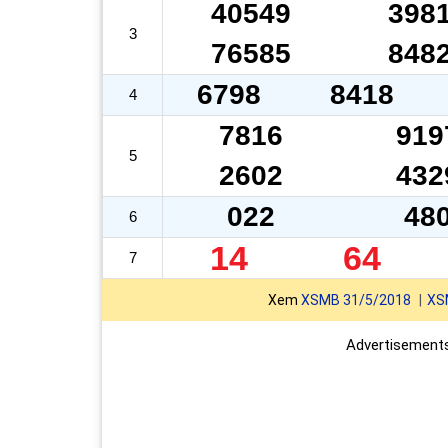
40549
398
3
76585
848
6798
8418
4
7816
919
5
2602
432
022
48
6
14
64
7
Xem
XSMB 31/5/2018
XS
Advertisement