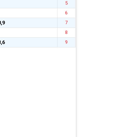
5
6
0,9
7
8
3,6
9