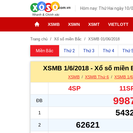
Hôm nay: Thứ Hai ngày 10/
XSMB
XSMN
XSMT
VIETLOTT
Trang chủ
Xổ số miền Bắc
XSMB 01/06/2018
Miền Bắc
Thứ 2
Thứ 3
Thứ 4
Thứ 
XSMB 1/6/2018 - Xổ số miền 
XSMB
XSMB Thứ 6
XSMB 1/6
4SP
11S
998
ĐB
543
1
62621
2