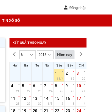
Đăng nhập
TIN XỔ SỐ
KẾT QUẢ THEO NGÀY
Hôm nay
Hai
Ba
Tư
Năm
Sáu
Bảy
C.N
1
2
3
18/4
19
20
4
5
6
7
8
9
10
21
22
23
24
25
26
27
11
12
13
14
15
16
17
28
29
30
1/5
2
3
4
18
19
20
21
22
23
24