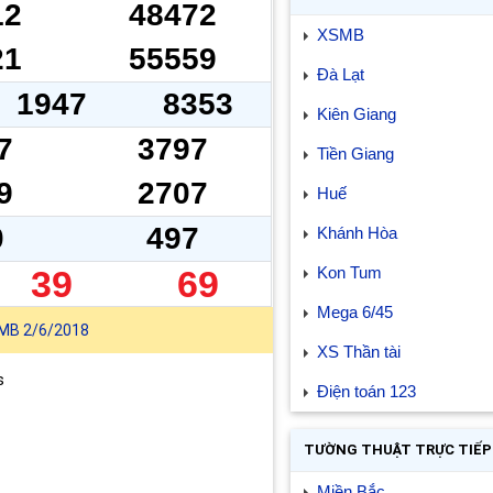
12
48472
XSMB
21
55559
Đà Lạt
1947
8353
Kiên Giang
7
3797
Tiền Giang
9
2707
Huế
0
497
Khánh Hòa
39
69
Kon Tum
Mega 6/45
MB 2/6/2018
XS Thần tài
s
Điện toán 123
TƯỜNG THUẬT TRỰC TIẾP
Miền Bắc