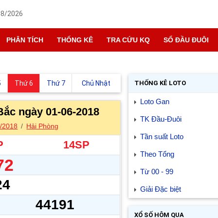
08/2026
PHÂN TÍCH
THỐNG KÊ
TRA CỨU KQ
SỔ ĐẦU ĐUÔI
5
Thứ 6
Thứ 7
Chủ Nhật
THỐNG KÊ LOTO
Loto Gan
Bắc ngày 01-06-2018
TK Đầu-Đuôi
/2018
Hải Phòng
Tần suất Loto
P
14SP
Theo Tổng
72
Từ 00 - 99
24
Giải Đặc biệt
44191
XỔ SỐ HÔM QUA