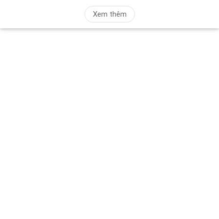
Xem thêm