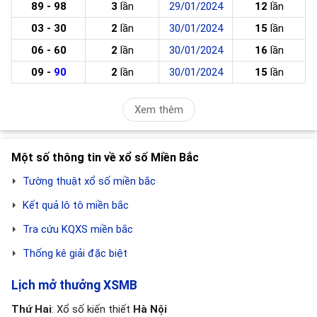
89 - 98
3
lần
29/01/2024
12
lần
03 - 30
2
lần
30/01/2024
15
lần
06 - 60
2
lần
30/01/2024
16
lần
09 -
90
2
lần
30/01/2024
15
lần
Xem thêm
Một số thông tin về xổ số Miền Bắc
Tường thuật xổ số miền bắc
Kết quả lô tô miền bắc
Tra cứu KQXS miền bắc
Thống kê giải đặc biệt
Lịch mở thưởng XSMB
Thứ Hai
: Xổ số kiến thiết
Hà Nội