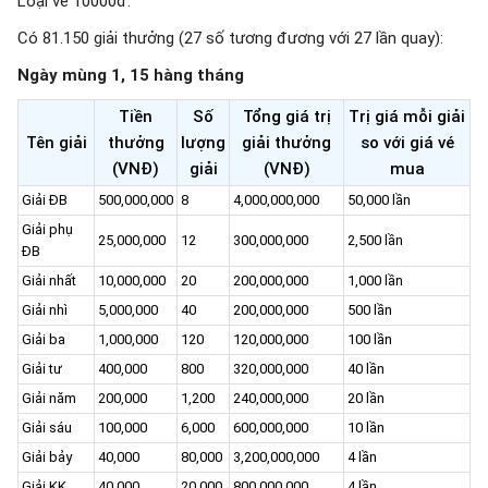
Loại vé 10000đ:
Có 81.150 giải thưởng (27 số tương đương với 27 lần quay):
Ngày mùng 1, 15 hàng tháng
Tiền
Số
Tổng giá trị
Trị giá mỗi giải
Tên giải
thưởng
lượng
giải thưởng
so với giá vé
(VNĐ)
giải
(VNĐ)
mua
Giải ĐB
500,000,000
8
4,000,000,000
50,000 lần
Giải phụ
25,000,000
12
300,000,000
2,500 lần
ĐB
Giải nhất
10,000,000
20
200,000,000
1,000 lần
Giải nhì
5,000,000
40
200,000,000
500 lần
Giải ba
1,000,000
120
120,000,000
100 lần
Giải tư
400,000
800
320,000,000
40 lần
Giải năm
200,000
1,200
240,000,000
20 lần
Giải sáu
100,000
6,000
600,000,000
10 lần
Giải bảy
40,000
80,000
3,200,000,000
4 lần
Giải KK
40,000
20,000
800,000,000
4 lần