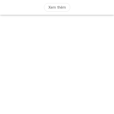
Xem thêm