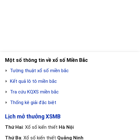
Một số thông tin về xổ số Miền Bắc
Tường thuật xổ số miền bắc
Kết quả lô tô miền bắc
Tra cứu KQXS miền bắc
Thống kê giải đặc biệt
Lịch mở thưởng XSMB
Thứ Hai
: Xổ số kiến thiết
Hà Nội
Thứ Ba
: Xổ số kiến thiết
Quảng Ninh