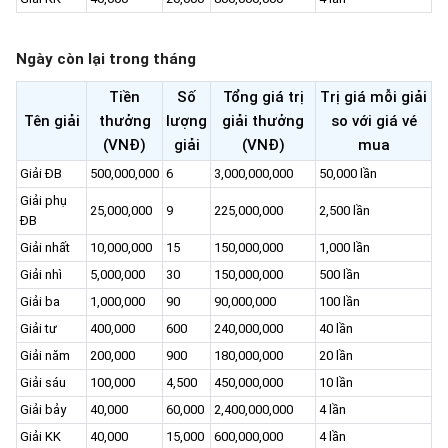
Ngày còn lại trong tháng
Tiền
Số
Tổng giá trị
Trị giá mỗi giải
Tên giải
thưởng
lượng
giải thưởng
so với giá vé
(VNĐ)
giải
(VNĐ)
mua
Giải ĐB
500,000,000
6
3,000,000,000
50,000 lần
Giải phụ
25,000,000
9
225,000,000
2,500 lần
ĐB
Giải nhất
10,000,000
15
150,000,000
1,000 lần
Giải nhì
5,000,000
30
150,000,000
500 lần
Giải ba
1,000,000
90
90,000,000
100 lần
Giải tư
400,000
600
240,000,000
40 lần
Giải năm
200,000
900
180,000,000
20 lần
Giải sáu
100,000
4,500
450,000,000
10 lần
Giải bảy
40,000
60,000
2,400,000,000
4 lần
Giải KK
40,000
15,000
600,000,000
4 lần