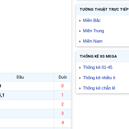
TƯỜNG THUẬT TRỰC TIẾP
Miền Bắc
Miền Trung
Miền Nam
THỐNG KÊ XS MEGA
Thống kê 01-45
Đầu
Đuôi
Thống kê nhiều ít
0
0
Thống kê chẵn lẻ
4,1
1
2
3
4