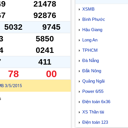
49
21478
XSMB
67
92876
Bình Phước
5032
9745
Hậu Giang
3
5850
Long An
4
0241
TPHCM
7
411
Đà Nẵng
78
00
Đắk Nông
Quảng Ngãi
B 3/5/2015
Power 6/55
s
Điện toán 6x36
XS Thần tài
Điện toán 123