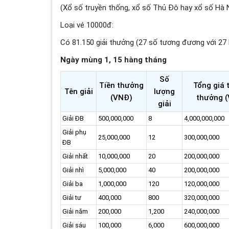
(Xổ số truyền thống, xổ số Thủ Đô hay xổ số Hà 
Loại vé 10000đ:
Có 81.150 giải thưởng (27 số tương đương với 27 
Ngày mùng 1, 15 hàng tháng
Số
Tiền thưởng
Tổng giá t
Tên giải
lượng
(VNĐ)
thưởng 
giải
Giải ĐB
500,000,000
8
4,000,000,000
Giải phụ
25,000,000
12
300,000,000
ĐB
Giải nhất
10,000,000
20
200,000,000
Giải nhì
5,000,000
40
200,000,000
Giải ba
1,000,000
120
120,000,000
Giải tư
400,000
800
320,000,000
Giải năm
200,000
1,200
240,000,000
Giải sáu
100,000
6,000
600,000,000