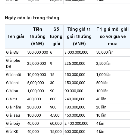
Ngày còn lại trong tháng
Tiền
Số
Tổng giá trị
Trị giá mỗi giải
Tên giải
thưởng
lượng
giải thưởng
so với giá vé
(VNĐ)
giải
(VNĐ)
mua
Giải ĐB
500,000,000
6
3,000,000,000
50,000 lần
Giải phụ
25,000,000
9
225,000,000
2,500 lần
ĐB
Giải nhất
10,000,000
15
150,000,000
1,000 lần
Giải nhì
5,000,000
30
150,000,000
500 lần
Giải ba
1,000,000
90
90,000,000
100 lần
Giải tư
400,000
600
240,000,000
40 lần
Giải năm
200,000
900
180,000,000
20 lần
Giải sáu
100,000
4,500
450,000,000
10 lần
Giải bảy
40,000
60,000
2,400,000,000
4 lần
Giải KK
40,000
15,000
600,000,000
4 lần