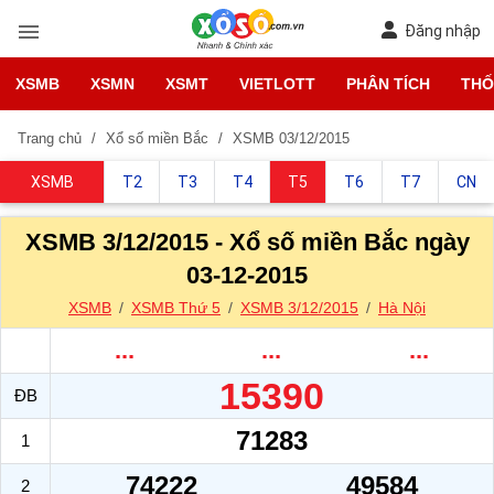
Đăng nhập
XSMB
XSMN
XSMT
VIETLOTT
PHÂN TÍCH
THỐ
Trang chủ
Xổ số miền Bắc
XSMB 03/12/2015
XSMB
T2
T3
T4
T5
T6
T7
CN
XSMB 3/12/2015 - Xổ số miền Bắc ngày
03-12-2015
XSMB
XSMB Thứ 5
XSMB 3/12/2015
Hà Nội
...
...
...
15390
ĐB
71283
1
74222
49584
2