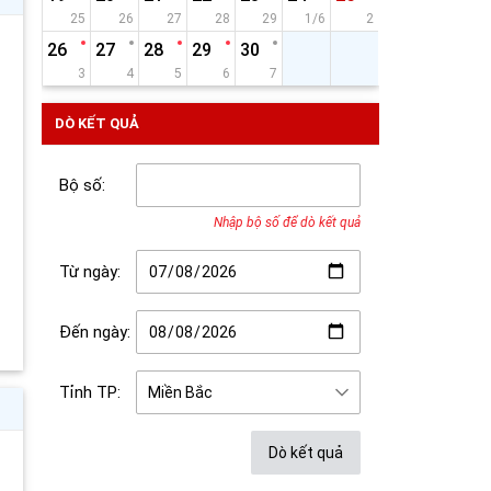
25
26
27
28
29
1/6
2
26
27
28
29
30
3
4
5
6
7
DÒ KẾT QUẢ
Bộ số:
Nhập bộ số để dò kết quả
Từ ngày:
Đến ngày:
Tỉnh TP:
Dò kết quả