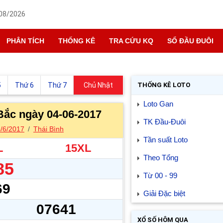
/08/2026
PHÂN TÍCH
THỐNG KÊ
TRA CỨU KQ
SỔ ĐẦU ĐUÔI
5
Thứ 6
Thứ 7
Chủ Nhật
THỐNG KÊ LOTO
Loto Gan
Bắc ngày 04-06-2017
TK Đầu-Đuôi
/6/2017
Thái Bình
Tần suất Loto
L
15XL
Theo Tổng
85
Từ 00 - 99
69
Giải Đặc biệt
07641
XỔ SỐ HÔM QUA