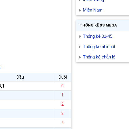
Miền Nam
THỐNG KÊ XS MEGA
Thống kê 01-45
Thống kê nhiều ít
Thống kê chẵn lẻ
t
Đầu
Đuôi
3,1
0
1
2
3
4