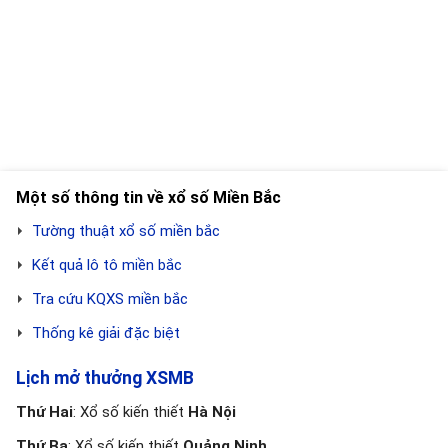
Một số thông tin về xổ số Miền Bắc
Tường thuật xổ số miền bắc
Kết quả lô tô miền bắc
Tra cứu KQXS miền bắc
Thống kê giải đặc biệt
Lịch mở thưởng XSMB
Thứ Hai
: Xổ số kiến thiết
Hà Nội
Thứ Ba
: Xổ số kiến thiết
Quảng Ninh