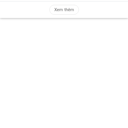
Xem thêm