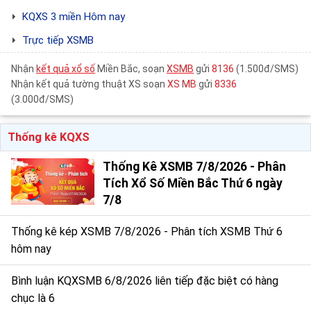
KQXS 3 miền Hôm nay
Trực tiếp XSMB
Nhận
kết quả xổ số
Miền Bắc, soạn
XSMB
gửi
8136
(1.500đ/SMS)
Nhận kết quả tường thuật XS soạn
XS MB
gửi
8336
(3.000đ/SMS)
Thống kê KQXS
Thống Kê XSMB 7/8/2026 - Phân
Tích Xổ Số Miền Bắc Thứ 6 ngày
7/8
Thống kê kép XSMB 7/8/2026 - Phân tích XSMB Thứ 6
hôm nay
Bình luận KQXSMB 6/8/2026 liên tiếp đặc biệt có hàng
chục là 6