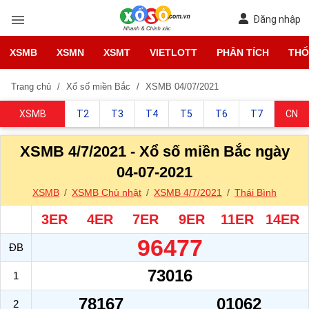
Đăng nhập
XSMB
XSMN
XSMT
VIETLOTT
PHÂN TÍCH
THỐ
Trang chủ
Xổ số miền Bắc
XSMB 04/07/2021
XSMB
T2
T3
T4
T5
T6
T7
CN
XSMB 4/7/2021 - Xổ số miền Bắc ngày
04-07-2021
XSMB
XSMB Chủ nhật
XSMB 4/7/2021
Thái Bình
3ER
4ER
7ER
9ER
11ER
14ER
96477
ĐB
73016
1
78167
01062
2