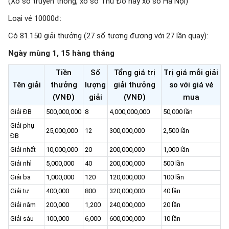
(Xổ số truyền thống, xổ số Thủ Đô hay xổ số Hà Nội)
Loại vé 10000đ:
Có 81.150 giải thưởng (27 số tương đương với 27 lần quay):
Ngày mùng 1, 15 hàng tháng
Tiền
Số
Tổng giá trị
Trị giá mỗi giải
Tên giải
thưởng
lượng
giải thưởng
so với giá vé
(VNĐ)
giải
(VNĐ)
mua
Giải ĐB
500,000,000
8
4,000,000,000
50,000 lần
Giải phụ
25,000,000
12
300,000,000
2,500 lần
ĐB
Giải nhất
10,000,000
20
200,000,000
1,000 lần
Giải nhì
5,000,000
40
200,000,000
500 lần
Giải ba
1,000,000
120
120,000,000
100 lần
Giải tư
400,000
800
320,000,000
40 lần
Giải năm
200,000
1,200
240,000,000
20 lần
Giải sáu
100,000
6,000
600,000,000
10 lần