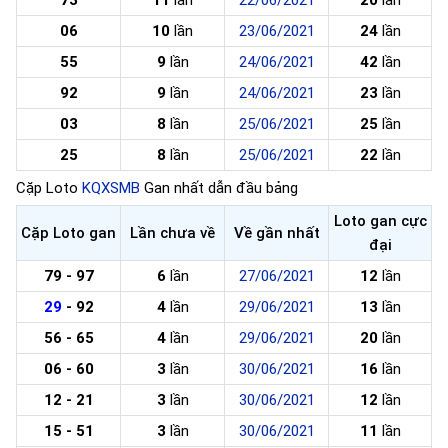
73
11
lần
22/06/2021
20
lần
06
10
lần
23/06/2021
24
lần
55
9
lần
24/06/2021
42
lần
92
9
lần
24/06/2021
23
lần
03
8
lần
25/06/2021
25
lần
25
8
lần
25/06/2021
22
lần
Cặp Loto
KQXSMB
Gan nhất dẫn đầu bảng
Loto gan cực
Cặp Loto gan
Lần chưa về
Về gần nhất
đại
79 - 97
6
lần
27/06/2021
12
lần
29
- 92
4
lần
29/06/2021
13
lần
56 - 65
4
lần
29/06/2021
20
lần
06 - 60
3
lần
30/06/2021
16
lần
12 - 21
3
lần
30/06/2021
12
lần
15 - 51
3
lần
30/06/2021
11
lần