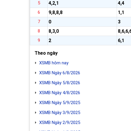
5
4,2,1
4,4
6
9,8,8,8
1,1
7
0
3
8
8,3,0
8,6,6,
9
2
6,1
Theo ngày
XSMB hôm nay
XSMB Ngày 6/8/2026
XSMB Ngày 5/8/2026
XSMB Ngày 4/8/2026
XSMB Ngày 5/9/2025
XSMB Ngày 3/9/2025
XSMB Ngày 2/9/2025