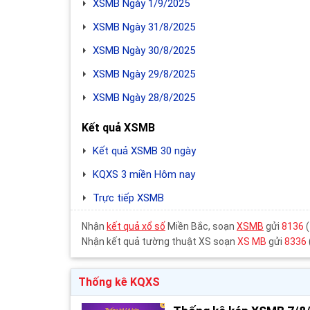
XSMB Ngày 1/9/2025
XSMB Ngày 31/8/2025
XSMB Ngày 30/8/2025
XSMB Ngày 29/8/2025
XSMB Ngày 28/8/2025
Kết quả XSMB
Kết quả XSMB 30 ngày
KQXS 3 miền Hôm nay
Trực tiếp XSMB
Nhận
kết quả xổ số
Miền Bắc, soạn
XSMB
gửi
8136
(
Nhận kết quả tường thuật XS soạn
XS MB
gửi
8336
Thống kê KQXS