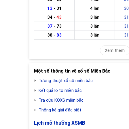
13
- 31
4
lần
30
34 -
43
3
lần
31
37
- 73
3
lần
31
38 -
83
3
lần
31
Xem thêm
Một số thông tin về xổ số Miền Bắc
Tường thuật xổ số miền bắc
Kết quả lô tô miền bắc
Tra cứu KQXS miền bắc
Thống kê giải đặc biệt
Lịch mở thưởng XSMB