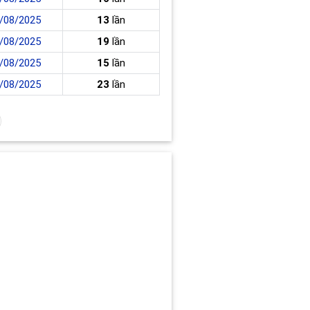
/08/2025
13
lần
/08/2025
19
lần
/08/2025
15
lần
/08/2025
23
lần