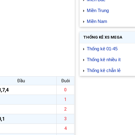
Miền Trung
Miền Nam
THỐNG KÊ XS MEGA
Thống kê 01-45
Thống kê nhiều ít
Thống kê chẵn lẻ
Đầu
Đuôi
8,7,4
0
1
2
0,1
3
4