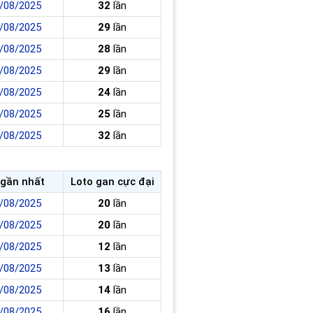
/08/2025
32
lần
/08/2025
29
lần
/08/2025
28
lần
/08/2025
29
lần
/08/2025
24
lần
/08/2025
25
lần
/08/2025
32
lần
 gần nhất
Loto gan cực đại
/08/2025
20
lần
/08/2025
20
lần
/08/2025
12
lần
/08/2025
13
lần
/08/2025
14
lần
/08/2025
16
lần