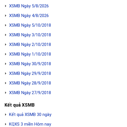
XSMB Ngày 5/8/2026
XSMB Ngày 4/8/2026
XSMB Ngày 5/10/2018
XSMB Ngày 3/10/2018
XSMB Ngày 2/10/2018
XSMB Ngày 1/10/2018
XSMB Ngày 30/9/2018
XSMB Ngày 29/9/2018
XSMB Ngày 28/9/2018
XSMB Ngày 27/9/2018
Kết quả XSMB
Kết quả XSMB 30 ngày
KQXS 3 miền Hôm nay