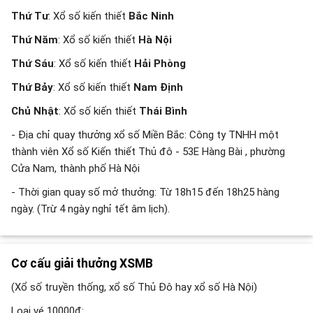
Thứ Tư
: Xổ số kiến thiết
Bắc Ninh
Thứ Năm
: Xổ số kiến thiết
Hà Nội
Thứ Sáu
: Xổ số kiến thiết
Hải Phòng
Thứ Bảy
: Xổ số kiến thiết
Nam Định
Chủ Nhật
: Xổ số kiến thiết
Thái Bình
- Địa chỉ quay thưởng xổ số Miền Bắc: Công ty TNHH một
thành viên Xổ số Kiến thiết Thủ đô - 53E Hàng Bài , phường
Cửa Nam, thành phố Hà Nội
- Thời gian quay số mở thưởng: Từ 18h15 đến 18h25 hàng
ngày. (Trừ 4 ngày nghỉ tết âm lịch).
Cơ cấu giải thưởng XSMB
(Xổ số truyền thống, xổ số Thủ Đô hay xổ số Hà Nội)
Loại vé 10000đ: