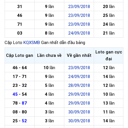
31
9
lần
23/09/2018
20
lần
46
9
lần
23/09/2018
25
lần
71
9
lần
23/09/2018
24
lần
03
8
lần
24/09/2018
21
lần
Cặp Loto
KQXSMB
Gan nhất dẫn đầu bảng
Loto gan cực
Cặp Loto gan
Lần chưa về
Về gần nhất
đại
46 - 64
10
lần
23/09/2018
12
lần
17 - 71
9
lần
24/09/2018
14
lần
23 - 32
5
lần
28/09/2018
12
lần
45
- 54
4
lần
29/09/2018
10
lần
78 -
87
4
lần
29/09/2018
13
lần
08 - 80
3
lần
30/09/2018
11
lần
25 -
52
3
lần
30/09/2018
14
lần