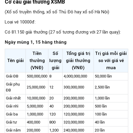
Cơ cấu giải thưởng XSMB
(Xổ số truyền thống, xổ số Thủ Đô hay xổ số Hà Nội)
Loại vé 10000đ:
Có 81.150 giải thưởng (27 số tương đương với 27 lần quay):
Ngày mùng 1, 15 hàng tháng
Tiền
Số
Tổng giá trị
Trị giá mỗi giải
Tên giải
thưởng
lượng
giải thưởng
so với giá vé
(VNĐ)
giải
(VNĐ)
mua
Giải ĐB
500,000,000
8
4,000,000,000
50,000 lần
Giải phụ
25,000,000
12
300,000,000
2,500 lần
ĐB
Giải nhất
10,000,000
20
200,000,000
1,000 lần
Giải nhì
5,000,000
40
200,000,000
500 lần
Giải ba
1,000,000
120
120,000,000
100 lần
Giải tư
400,000
800
320,000,000
40 lần
Giải năm
200,000
1,200
240,000,000
20 lần