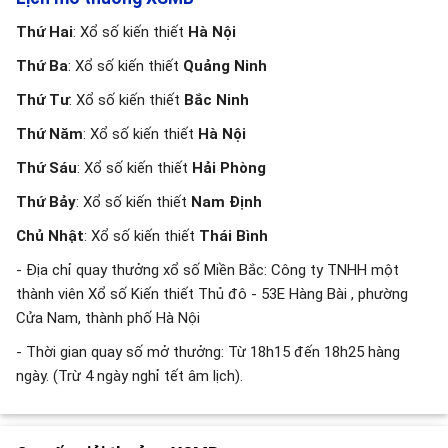
Thứ Hai
: Xổ số kiến thiết
Hà Nội
Thứ Ba
: Xổ số kiến thiết
Quảng Ninh
Thứ Tư
: Xổ số kiến thiết
Bắc Ninh
Thứ Năm
: Xổ số kiến thiết
Hà Nội
Thứ Sáu
: Xổ số kiến thiết
Hải Phòng
Thứ Bảy
: Xổ số kiến thiết
Nam Định
Chủ Nhật
: Xổ số kiến thiết
Thái Bình
- Địa chỉ quay thưởng xổ số Miền Bắc: Công ty TNHH một
thành viên Xổ số Kiến thiết Thủ đô - 53E Hàng Bài , phường
Cửa Nam, thành phố Hà Nội
- Thời gian quay số mở thưởng: Từ 18h15 đến 18h25 hàng
ngày. (Trừ 4 ngày nghỉ tết âm lịch).