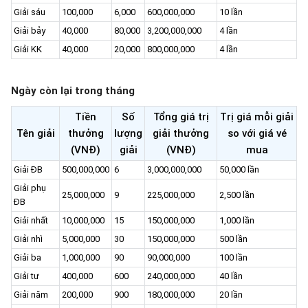
Giải sáu
100,000
6,000
600,000,000
10 lần
Giải bảy
40,000
80,000
3,200,000,000
4 lần
Giải KK
40,000
20,000
800,000,000
4 lần
Ngày còn lại trong tháng
Tiền
Số
Tổng giá trị
Trị giá mỗi giải
Tên giải
thưởng
lượng
giải thưởng
so với giá vé
(VNĐ)
giải
(VNĐ)
mua
Giải ĐB
500,000,000
6
3,000,000,000
50,000 lần
Giải phụ
25,000,000
9
225,000,000
2,500 lần
ĐB
Giải nhất
10,000,000
15
150,000,000
1,000 lần
Giải nhì
5,000,000
30
150,000,000
500 lần
Giải ba
1,000,000
90
90,000,000
100 lần
Giải tư
400,000
600
240,000,000
40 lần
Giải năm
200,000
900
180,000,000
20 lần