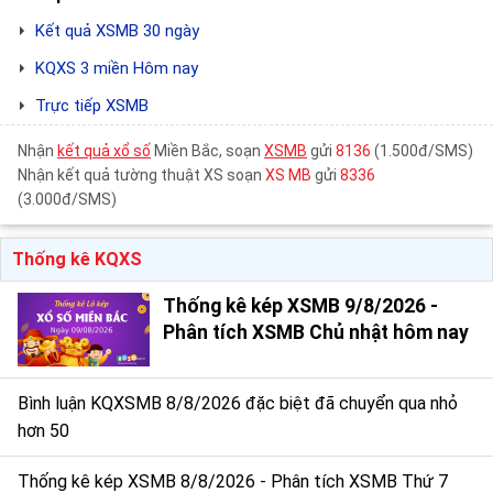
Kết quả XSMB 30 ngày
KQXS 3 miền Hôm nay
Trực tiếp XSMB
Nhận
kết quả xổ số
Miền Bắc, soạn
XSMB
gửi
8136
(1.500đ/SMS)
Nhận kết quả tường thuật XS soạn
XS MB
gửi
8336
(3.000đ/SMS)
Thống kê KQXS
Thống kê kép XSMB 9/8/2026 -
Phân tích XSMB Chủ nhật hôm nay
Bình luận KQXSMB 8/8/2026 đặc biệt đã chuyển qua nhỏ
hơn 50
Thống kê kép XSMB 8/8/2026 - Phân tích XSMB Thứ 7