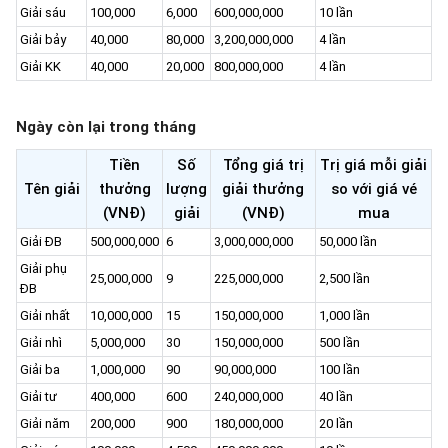
Giải sáu
100,000
6,000
600,000,000
10 lần
Giải bảy
40,000
80,000
3,200,000,000
4 lần
Giải KK
40,000
20,000
800,000,000
4 lần
Ngày còn lại trong tháng
Tiền
Số
Tổng giá trị
Trị giá mỗi giải
Tên giải
thưởng
lượng
giải thưởng
so với giá vé
(VNĐ)
giải
(VNĐ)
mua
Giải ĐB
500,000,000
6
3,000,000,000
50,000 lần
Giải phụ
25,000,000
9
225,000,000
2,500 lần
ĐB
Giải nhất
10,000,000
15
150,000,000
1,000 lần
Giải nhì
5,000,000
30
150,000,000
500 lần
Giải ba
1,000,000
90
90,000,000
100 lần
Giải tư
400,000
600
240,000,000
40 lần
Giải năm
200,000
900
180,000,000
20 lần