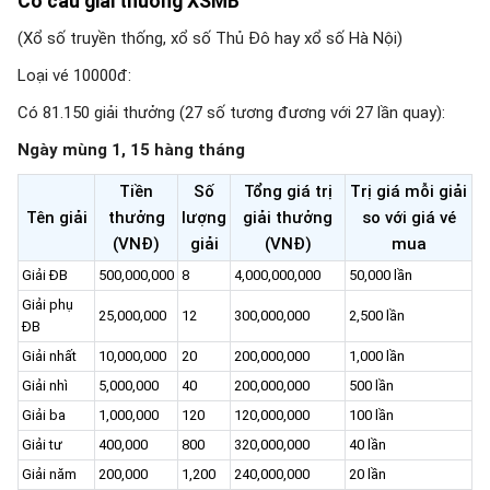
Cơ cấu giải thưởng XSMB
(Xổ số truyền thống, xổ số Thủ Đô hay xổ số Hà Nội)
Loại vé 10000đ:
Có 81.150 giải thưởng (27 số tương đương với 27 lần quay):
Ngày mùng 1, 15 hàng tháng
Tiền
Số
Tổng giá trị
Trị giá mỗi giải
Tên giải
thưởng
lượng
giải thưởng
so với giá vé
(VNĐ)
giải
(VNĐ)
mua
Giải ĐB
500,000,000
8
4,000,000,000
50,000 lần
Giải phụ
25,000,000
12
300,000,000
2,500 lần
ĐB
Giải nhất
10,000,000
20
200,000,000
1,000 lần
Giải nhì
5,000,000
40
200,000,000
500 lần
Giải ba
1,000,000
120
120,000,000
100 lần
Giải tư
400,000
800
320,000,000
40 lần
Giải năm
200,000
1,200
240,000,000
20 lần