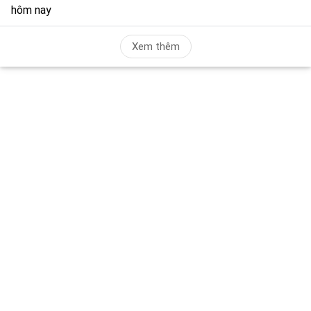
hôm nay
Xem thêm