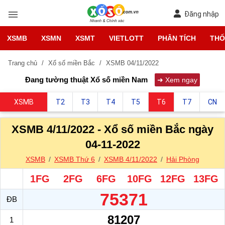
Đăng nhập
XSMB
XSMN
XSMT
VIETLOTT
PHÂN TÍCH
THỐ
Trang chủ
Xổ số miền Bắc
XSMB 04/11/2022
Đang tường thuật Xổ số
miền Nam
➜ Xem ngay
XSMB
T2
T3
T4
T5
T6
T7
CN
XSMB 4/11/2022 - Xổ số miền Bắc ngày
04-11-2022
XSMB
XSMB Thứ 6
XSMB 4/11/2022
Hải Phòng
1FG
2FG
6FG
10FG
12FG
13FG
75371
ĐB
81207
1