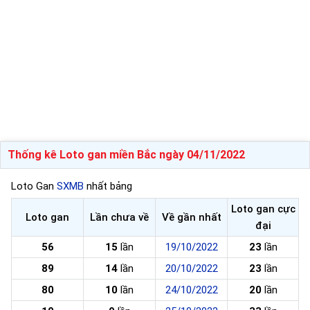
Thống kê Loto gan miền Bắc ngày 04/11/2022
Loto Gan
SXMB
nhất bảng
Loto gan cực
Loto gan
Lần chưa về
Về gần nhất
đại
56
15
lần
19/10/2022
23
lần
89
14
lần
20/10/2022
23
lần
80
10
lần
24/10/2022
20
lần