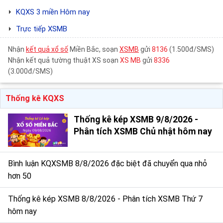
KQXS 3 miền Hôm nay
Trực tiếp XSMB
Nhận
kết quả xổ số
Miền Bắc, soạn
XSMB
gửi
8136
(1.500đ/SMS)
Nhận kết quả tường thuật XS soạn
XS MB
gửi
8336
(3.000đ/SMS)
Thống kê KQXS
Thống kê kép XSMB 9/8/2026 -
Phân tích XSMB Chủ nhật hôm nay
Bình luận KQXSMB 8/8/2026 đặc biệt đã chuyển qua nhỏ
hơn 50
Thống kê kép XSMB 8/8/2026 - Phân tích XSMB Thứ 7
hôm nay