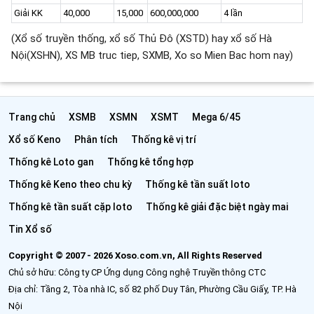
Giải KK
40,000
15,000
600,000,000
4 lần
(Xổ số truyền thống, xổ số Thủ Đô (XSTD) hay xổ số Hà
Nội(XSHN), XS MB truc tiep, SXMB, Xo so Mien Bac hom nay)
Trang chủ
XSMB
XSMN
XSMT
Mega 6/45
Xổ số Keno
Phân tích
Thống kê vị trí
Thống kê Loto gan
Thống kê tổng hợp
Thống kê Keno theo chu kỳ
Thống kê tần suất loto
Thống kê tần suất cặp loto
Thống kê giải đặc biệt ngày mai
Tin Xổ số
Copyright © 2007 - 2026 Xoso.com.vn, All Rights Reserved
Chủ sở hữu: Công ty CP Ứng dụng Công nghệ Truyền thông CTC
Địa chỉ: Tầng 2, Tòa nhà IC, số 82 phố Duy Tân, Phường Cầu Giấy, TP. Hà
Nội