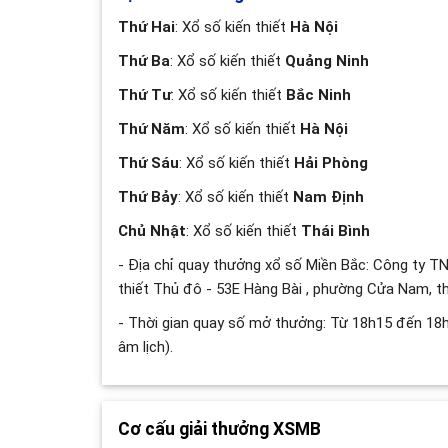
Thứ Hai
: Xổ số kiến thiết
Hà Nội
Thứ Ba
: Xổ số kiến thiết
Quảng Ninh
Thứ Tư
: Xổ số kiến thiết
Bắc Ninh
Thứ Năm
: Xổ số kiến thiết
Hà Nội
Thứ Sáu
: Xổ số kiến thiết
Hải Phòng
Thứ Bảy
: Xổ số kiến thiết
Nam Định
Chủ Nhật
: Xổ số kiến thiết
Thái Bình
- Địa chỉ quay thưởng xổ số Miền Bắc: Công ty T
thiết Thủ đô - 53E Hàng Bài , phường Cửa Nam, t
- Thời gian quay số mở thưởng: Từ 18h15 đến 18h2
âm lịch).
Cơ cấu giải thưởng XSMB