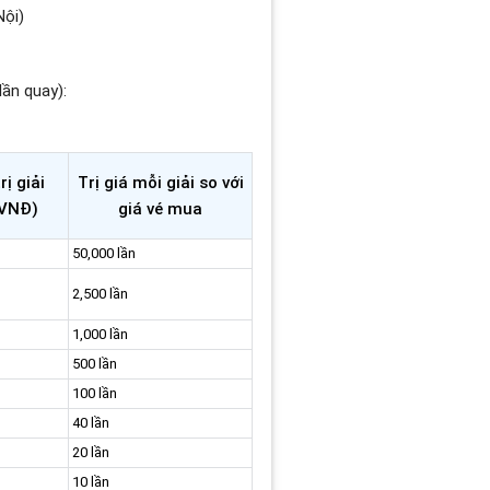
Nội)
lần quay):
rị giải
Trị giá mỗi giải so với
(VNĐ)
giá vé mua
50,000 lần
2,500 lần
1,000 lần
500 lần
100 lần
40 lần
20 lần
10 lần