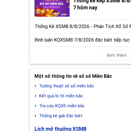
Thống kê kép XSMB 8/8/
7 hôm nay
Thống Kê XSMB 8/8/2026 - Phân Tích Xổ Số M
Bình luận KQXSMB 7/8/2026 đặc biệt tiếp tục 
Xem thêm
Một số thông tin về xổ số Miền Bắc
Tường thuật xổ số miền bắc
Kết quả lô tô miền bắc
Tra cứu KQXS miền bắc
Thống kê giải đặc biệt
Lịch mở thưởng XSMB