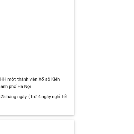
NHH một thành viên Xổ số Kiến
hành phố Hà Nội
5 hàng ngày. (Trừ 4 ngày nghỉ tết