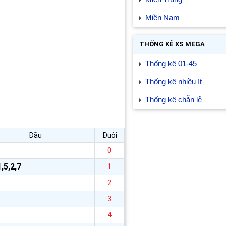
Miền Nam
THỐNG KÊ XS MEGA
Thống kê 01-45
Thống kê nhiều ít
Thống kê chẵn lẻ
Đầu
Đuôi
0
1,5,2,7
1
2
3
4