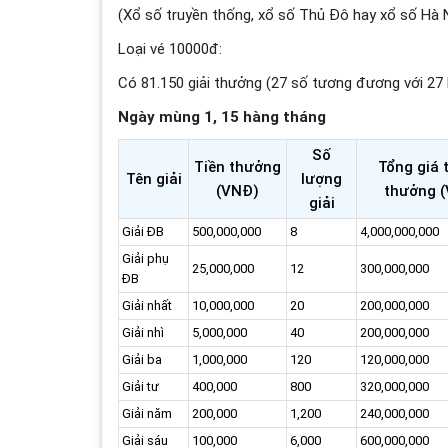
(Xổ số truyền thống, xổ số Thủ Đô hay xổ số Hà 
Loại vé 10000đ:
Có 81.150 giải thưởng (27 số tương đương với 27 
Ngày mùng 1, 15 hàng tháng
Số
Tiền thưởng
Tổng giá t
Tên giải
lượng
(VNĐ)
thưởng 
giải
Giải ĐB
500,000,000
8
4,000,000,000
Giải phụ
25,000,000
12
300,000,000
ĐB
Giải nhất
10,000,000
20
200,000,000
Giải nhì
5,000,000
40
200,000,000
Giải ba
1,000,000
120
120,000,000
Giải tư
400,000
800
320,000,000
Giải năm
200,000
1,200
240,000,000
Giải sáu
100,000
6,000
600,000,000