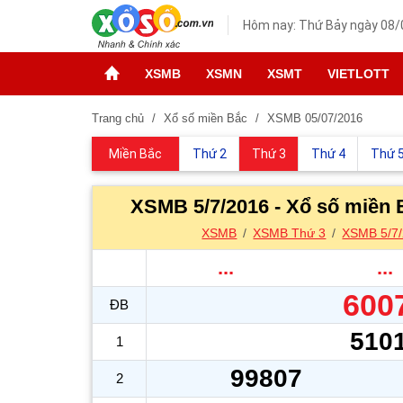
Hôm nay: Thứ Bảy ngày 08
XSMB
XSMN
XSMT
VIETLOTT
Trang chủ
Xổ số miền Bắc
XSMB 05/07/2016
Miền Bắc
Thứ 2
Thứ 3
Thứ 4
Thứ 
XSMB 5/7/2016 - Xổ số miền 
XSMB
XSMB Thứ 3
XSMB 5/7
...
...
600
ĐB
510
1
99807
2