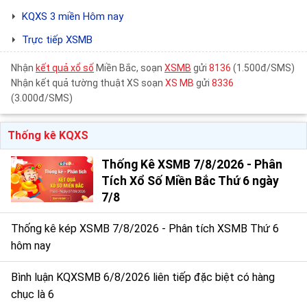
KQXS 3 miền Hôm nay
Trực tiếp XSMB
Nhận
kết quả xổ số
Miền Bắc, soạn
XSMB
gửi
8136
(1.500đ/SMS)
Nhận kết quả tường thuật XS soạn
XS MB
gửi
8336
(3.000đ/SMS)
Thống kê KQXS
Thống Kê XSMB 7/8/2026 - Phân
Tích Xổ Số Miền Bắc Thứ 6 ngày
7/8
Thống kê kép XSMB 7/8/2026 - Phân tích XSMB Thứ 6
hôm nay
Bình luận KQXSMB 6/8/2026 liên tiếp đặc biệt có hàng
chục là 6