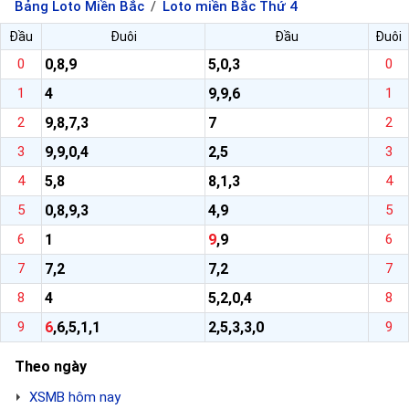
Bảng Loto Miền Bắc
Loto miền Bắc Thứ 4
Đầu
Đuôi
Đầu
Đuôi
0
0,8,9
5,0,3
0
1
4
9,9,6
1
2
9,8,7,3
7
2
3
9,9,0,4
2,5
3
4
5,8
8,1,3
4
5
0,8,9,3
4,9
5
6
1
9
,9
6
7
7,2
7,2
7
8
4
5,2,0,4
8
9
6
,6,5,1,1
2,5,3,3,0
9
Theo ngày
XSMB hôm nay