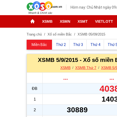
Hôm nay: Chủ Nhật ngày 0
XSMB
XSMN
XSMT
VIETLOTT
Trang chủ
Xổ số miền Bắc
XSMB 05/09/2015
Miền Bắc
Thứ 2
Thứ 3
Thứ 4
Thứ 
XSMB 5/9/2015 - Xổ số miền 
XSMB
XSMB Thứ 7
XSMB 5/9
...
...
403
ĐB
140
1
30889
2