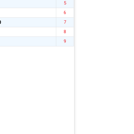
5
6
0
7
8
9