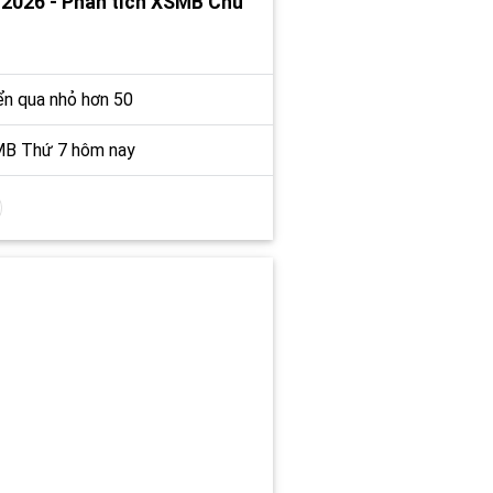
2026 - Phân tích XSMB Chủ
n qua nhỏ hơn 50
MB Thứ 7 hôm nay