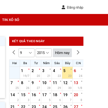
Đăng nhập
TIN XỔ SỐ
KẾT QUẢ THEO NGÀY
Hôm nay
Hai
Ba
Tư
Năm
Sáu
Bảy
C.N
1
2
3
4
5
6
19/7
20
21
22
23
24
7
8
9
10
11
12
13
25
26
27
28
29
30
1/8
14
15
16
17
18
19
20
2
3
4
5
6
7
8
21
22
23
24
25
26
27