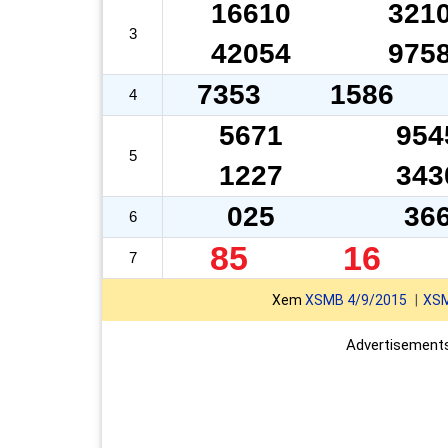
16610
321
3
42054
975
7353
1586
4
5671
954
5
1227
343
025
36
6
85
16
7
Xem
XSMB 4/9/2015
XSM
Advertisement