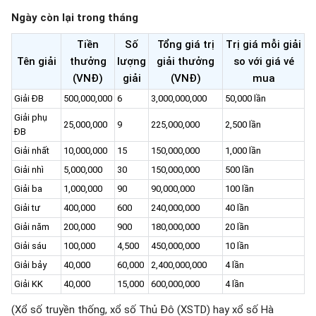
Ngày còn lại trong tháng
Tiền
Số
Tổng giá trị
Trị giá mỗi giải
Tên giải
thưởng
lượng
giải thưởng
so với giá vé
(VNĐ)
giải
(VNĐ)
mua
Giải ĐB
500,000,000
6
3,000,000,000
50,000 lần
Giải phụ
25,000,000
9
225,000,000
2,500 lần
ĐB
Giải nhất
10,000,000
15
150,000,000
1,000 lần
Giải nhì
5,000,000
30
150,000,000
500 lần
Giải ba
1,000,000
90
90,000,000
100 lần
Giải tư
400,000
600
240,000,000
40 lần
Giải năm
200,000
900
180,000,000
20 lần
Giải sáu
100,000
4,500
450,000,000
10 lần
Giải bảy
40,000
60,000
2,400,000,000
4 lần
Giải KK
40,000
15,000
600,000,000
4 lần
(Xổ số truyền thống, xổ số Thủ Đô (XSTD) hay xổ số Hà