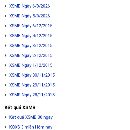
XSMB Ngày 6/8/2026
XSMB Ngày 5/8/2026
XSMB Ngày 6/12/2015
XSMB Ngày 4/12/2015
XSMB Ngày 3/12/2015
XSMB Ngày 2/12/2015
XSMB Ngày 1/12/2015
XSMB Ngày 30/11/2015
XSMB Ngày 29/11/2015
XSMB Ngày 28/11/2015
Kết quả XSMB
Kết quả XSMB 30 ngày
KQXS 3 miền Hôm nay