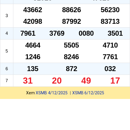
43662
88626
56230
3
42098
87992
83713
7961
3769
0080
3501
4
4664
5505
4710
5
1246
8246
7761
135
872
032
6
31
20
49
17
7
Xem
XSMB 4/12/2025
XSMB 6/12/2025