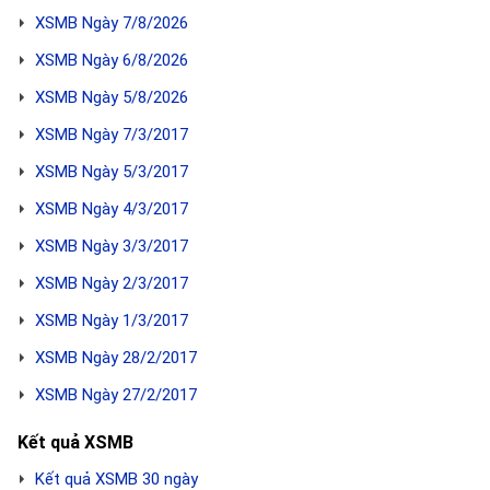
XSMB Ngày 7/8/2026
XSMB Ngày 6/8/2026
XSMB Ngày 5/8/2026
XSMB Ngày 7/3/2017
XSMB Ngày 5/3/2017
XSMB Ngày 4/3/2017
XSMB Ngày 3/3/2017
XSMB Ngày 2/3/2017
XSMB Ngày 1/3/2017
XSMB Ngày 28/2/2017
XSMB Ngày 27/2/2017
Kết quả XSMB
Kết quả XSMB 30 ngày