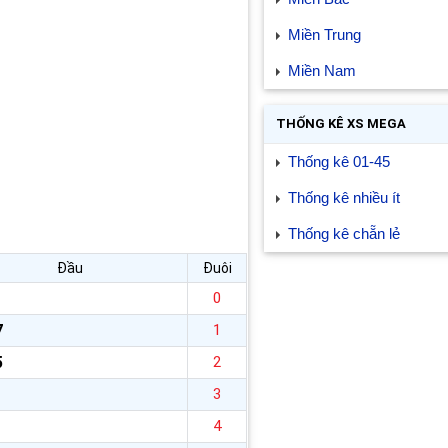
Miền Trung
Miền Nam
THỐNG KÊ XS MEGA
Thống kê 01-45
Thống kê nhiều ít
Thống kê chẵn lẻ
Đầu
Đuôi
0
7
1
5
2
3
4