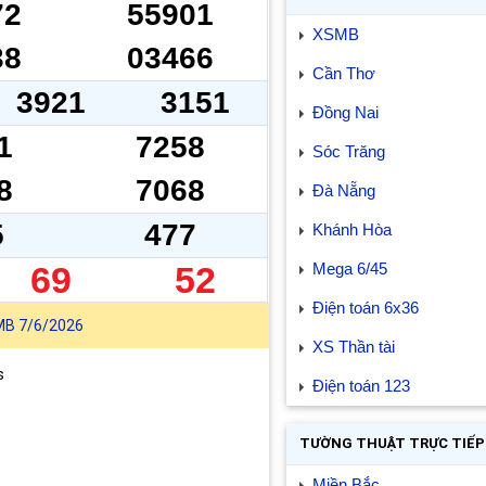
72
55901
XSMB
38
03466
Cần Thơ
3921
3151
Đồng Nai
1
7258
Sóc Trăng
8
7068
Đà Nẵng
5
477
Khánh Hòa
69
52
Mega 6/45
Điện toán 6x36
B 7/6/2026
XS Thần tài
s
Điện toán 123
TƯỜNG THUẬT TRỰC TIẾP
Miền Bắc