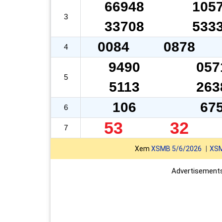
66948
105
3
33708
533
0084
0878
4
9490
057
5
5113
263
106
67
6
53
32
7
Xem
XSMB 5/6/2026
XSM
Advertisement