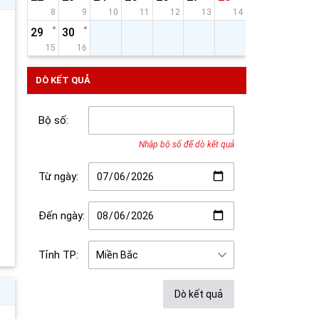
8
9
10
11
12
13
14
29
30
15
16
DÒ KẾT QUẢ
Bộ số:
Nhập bộ số để dò kết quả
Từ ngày:
Đến ngày:
Tỉnh TP:
Dò kết quả