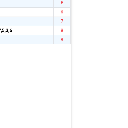
5
6
7
7,5,3,6
8
9