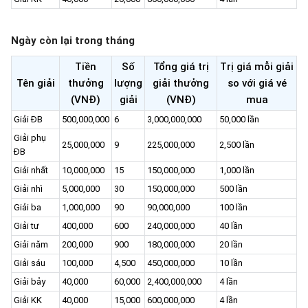
Ngày còn lại trong tháng
Tiền
Số
Tổng giá trị
Trị giá mỗi giải
Tên giải
thưởng
lượng
giải thưởng
so với giá vé
(VNĐ)
giải
(VNĐ)
mua
Giải ĐB
500,000,000
6
3,000,000,000
50,000 lần
Giải phụ
25,000,000
9
225,000,000
2,500 lần
ĐB
Giải nhất
10,000,000
15
150,000,000
1,000 lần
Giải nhì
5,000,000
30
150,000,000
500 lần
Giải ba
1,000,000
90
90,000,000
100 lần
Giải tư
400,000
600
240,000,000
40 lần
Giải năm
200,000
900
180,000,000
20 lần
Giải sáu
100,000
4,500
450,000,000
10 lần
Giải bảy
40,000
60,000
2,400,000,000
4 lần
Giải KK
40,000
15,000
600,000,000
4 lần