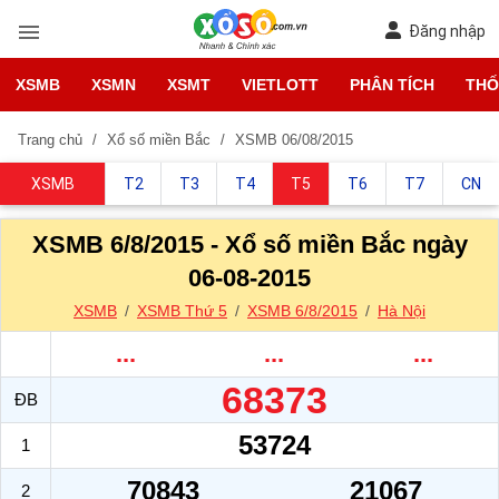
Đăng nhập
XSMB
XSMN
XSMT
VIETLOTT
PHÂN TÍCH
THỐ
Trang chủ
Xổ số miền Bắc
XSMB 06/08/2015
XSMB
T2
T3
T4
T5
T6
T7
CN
XSMB 6/8/2015 - Xổ số miền Bắc ngày
06-08-2015
XSMB
XSMB Thứ 5
XSMB 6/8/2015
Hà Nội
...
...
...
68373
ĐB
53724
1
70843
21067
2