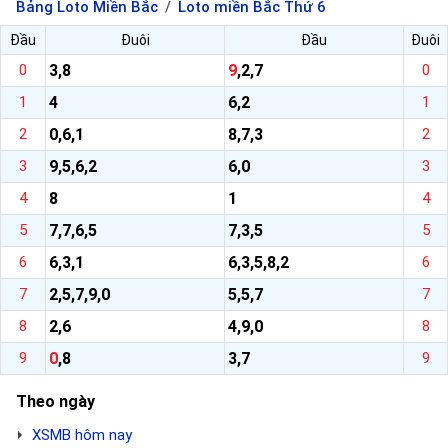
Bảng Loto Miền Bắc
Loto miền Bắc Thứ 6
Đầu
Đuôi
Đầu
Đuôi
0
3,8
9
,2,7
0
1
4
6,2
1
2
0,6,1
8,7,3
2
3
9,5,6,2
6,0
3
4
8
1
4
5
7,7,6,5
7,3,5
5
6
6,3,1
6,3,5,8,2
6
7
2,5,7,9,0
5,5,7
7
8
2,6
4,9,0
8
9
0
,8
3,7
9
Theo ngày
XSMB hôm nay