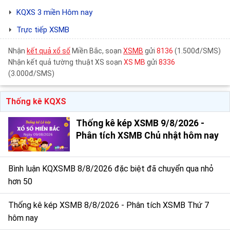
KQXS 3 miền Hôm nay
Trực tiếp XSMB
Nhận
kết quả xổ số
Miền Bắc, soạn
XSMB
gửi
8136
(1.500đ/SMS)
Nhận kết quả tường thuật XS soạn
XS MB
gửi
8336
(3.000đ/SMS)
Thống kê KQXS
Thống kê kép XSMB 9/8/2026 -
Phân tích XSMB Chủ nhật hôm nay
Bình luận KQXSMB 8/8/2026 đặc biệt đã chuyển qua nhỏ
hơn 50
Thống kê kép XSMB 8/8/2026 - Phân tích XSMB Thứ 7
hôm nay