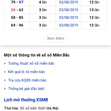
79 -
97
4
lần
02/08/2019
12
lần
26
- 62
3
lần
03/08/2019
13
lần
58 - 85
3
lần
03/08/2019
12
lần
69 - 96
3
lần
03/08/2019
12
lần
Xem thêm
Một số thông tin về xổ số Miền Bắc
Tường thuật xổ số miền bắc
Kết quả lô tô miền bắc
Tra cứu KQXS miền bắc
Thống kê giải đặc biệt
Lịch mở thưởng XSMB
Thứ Hai
: Xổ số kiến thiết
Hà Nội