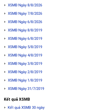
XSMB Ngày 8/8/2026
XSMB Ngày 7/8/2026
XSMB Ngày 6/8/2026
XSMB Ngày 8/8/2019
XSMB Ngày 6/8/2019
XSMB Ngày 5/8/2019
XSMB Ngày 4/8/2019
XSMB Ngày 3/8/2019
XSMB Ngày 2/8/2019
XSMB Ngày 1/8/2019
XSMB Ngày 31/7/2019
Kết quả XSMB
Kết quả XSMB 30 ngày