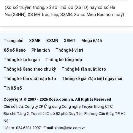
(Xổ số truyền thống, xổ số Thủ Đô (XSTD) hay xổ số Hà
Nội(XSHN), XS MB truc tiep, SXMB, Xo so Mien Bac hom nay)
Trang chủ
XSMB
XSMN
XSMT
Mega 6/45
Xổ số Keno
Phân tích
Thống kê vị trí
Thống kê Loto gan
Thống kê tổng hợp
Thống kê Keno theo chu kỳ
Thống kê tần suất loto
Thống kê tần suất cặp loto
Thống kê giải đặc biệt ngày mai
Tin Xổ số
Copyright © 2007 - 2026 Xoso.com.vn, All Rights Reserved
Chủ sở hữu: Công ty CP Ứng dụng Công nghệ Truyền thông CTC
Địa chỉ: Tầng 2, Tòa nhà IC, số 82 phố Duy Tân, Phường Cầu Giấy, TP. Hà
Nội
Hỗ trợ: 024.6281.2997 - Email: xoso@ctc.com.vn