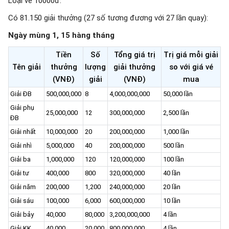
Loại vé 10000đ:
Có 81.150 giải thưởng (27 số tương đương với 27 lần quay):
Ngày mùng 1, 15 hàng tháng
Tiền
Số
Tổng giá trị
Trị giá mỗi giải
Tên giải
thưởng
lượng
giải thưởng
so với giá vé
(VNĐ)
giải
(VNĐ)
mua
Giải ĐB
500,000,000
8
4,000,000,000
50,000 lần
Giải phụ
25,000,000
12
300,000,000
2,500 lần
ĐB
Giải nhất
10,000,000
20
200,000,000
1,000 lần
Giải nhì
5,000,000
40
200,000,000
500 lần
Giải ba
1,000,000
120
120,000,000
100 lần
Giải tư
400,000
800
320,000,000
40 lần
Giải năm
200,000
1,200
240,000,000
20 lần
Giải sáu
100,000
6,000
600,000,000
10 lần
Giải bảy
40,000
80,000
3,200,000,000
4 lần
Giải KK
40,000
20,000
800,000,000
4 lần