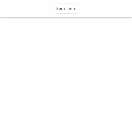
Xem thêm