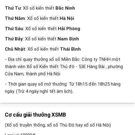
Thứ Tư
: Xổ số kiến thiết
Bắc Ninh
Thứ Năm
: Xổ số kiến thiết
Hà Nội
Thứ Sáu
: Xổ số kiến thiết
Hải Phòng
Thứ Bảy
: Xổ số kiến thiết
Nam Định
Chủ Nhật
: Xổ số kiến thiết
Thái Bình
- Địa chỉ quay thưởng xổ số Miền Bắc: Công ty TNHH một
thành viên Xổ số Kiến thiết Thủ đô - 53E Hàng Bài , phường
Cửa Nam, thành phố Hà Nội
- Thời gian quay số mở thưởng: Từ 18h15 đến 18h25 hàng
ngày. (Trừ 4 ngày nghỉ tết âm lịch).
Cơ cấu giải thưởng XSMB
(Xổ số truyền thống, xổ số Thủ Đô hay xổ số Hà Nội)