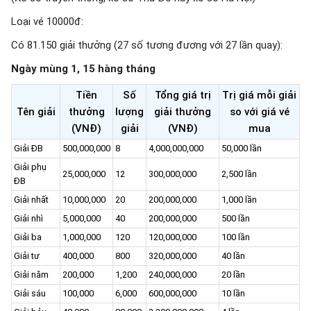
Loại vé 10000đ:
Có 81.150 giải thưởng (27 số tương đương với 27 lần quay):
Ngày mùng 1, 15 hàng tháng
Tiền
Số
Tổng giá trị
Trị giá mỗi giải
Tên giải
thưởng
lượng
giải thưởng
so với giá vé
(VNĐ)
giải
(VNĐ)
mua
Giải ĐB
500,000,000
8
4,000,000,000
50,000 lần
Giải phụ
25,000,000
12
300,000,000
2,500 lần
ĐB
Giải nhất
10,000,000
20
200,000,000
1,000 lần
Giải nhì
5,000,000
40
200,000,000
500 lần
Giải ba
1,000,000
120
120,000,000
100 lần
Giải tư
400,000
800
320,000,000
40 lần
Giải năm
200,000
1,200
240,000,000
20 lần
Giải sáu
100,000
6,000
600,000,000
10 lần