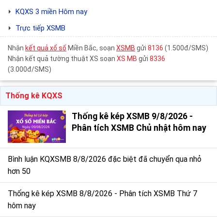
KQXS 3 miền Hôm nay
Trực tiếp XSMB
Nhận
kết quả xổ số
Miền Bắc, soạn
XSMB
gửi
8136
(1.500đ/SMS)
Nhận kết quả tường thuật XS soạn
XS MB
gửi
8336
(3.000đ/SMS)
Thống kê KQXS
Thống kê kép XSMB 9/8/2026 -
Phân tích XSMB Chủ nhật hôm nay
Bình luận KQXSMB 8/8/2026 đặc biệt đã chuyển qua nhỏ
hơn 50
Thống kê kép XSMB 8/8/2026 - Phân tích XSMB Thứ 7
hôm nay