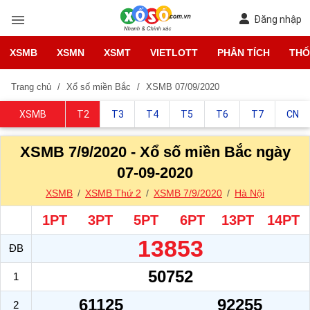
Đăng nhập
XSMB
XSMN
XSMT
VIETLOTT
PHÂN TÍCH
THỐ
Trang chủ
Xổ số miền Bắc
XSMB 07/09/2020
XSMB
T2
T3
T4
T5
T6
T7
CN
XSMB 7/9/2020 - Xổ số miền Bắc ngày
07-09-2020
XSMB
XSMB Thứ 2
XSMB 7/9/2020
Hà Nội
1PT
3PT
5PT
6PT
13PT
14PT
13853
ĐB
50752
1
61125
92255
2