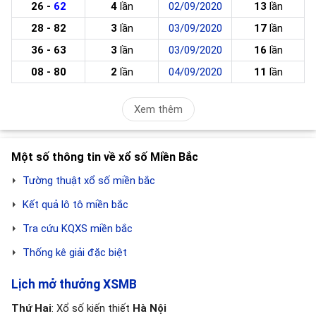
26 -
62
4
lần
02/09/2020
13
lần
28 - 82
3
lần
03/09/2020
17
lần
36 - 63
3
lần
03/09/2020
16
lần
08 - 80
2
lần
04/09/2020
11
lần
Xem thêm
Một số thông tin về xổ số Miền Bắc
Tường thuật xổ số miền bắc
Kết quả lô tô miền bắc
Tra cứu KQXS miền bắc
Thống kê giải đặc biệt
Lịch mở thưởng XSMB
Thứ Hai
: Xổ số kiến thiết
Hà Nội