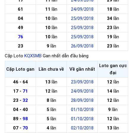
17
11
lần
24/09/2018
29
lần
61
11
lần
24/09/2018
18
lần
04
10
lần
25/09/2018
34
lần
49
10
lần
25/09/2018
23
lần
76
10
lần
25/09/2018
19
lần
23
9
lần
26/09/2018
23
lần
Cặp Loto
KQXSMB
Gan nhất dẫn đầu bảng
Loto gan cực
Cặp Loto gan
Lần chưa về
Về gần nhất
đại
46 - 64
13
lần
23/09/2018
12
lần
17 -
71
12
lần
24/09/2018
14
lần
23 -
32
8
lần
28/09/2018
12
lần
04 - 40
5
lần
01/10/2018
9
lần
89 -
98
5
lần
01/10/2018
12
lần
07 -
70
4
lần
02/10/2018
13
lần