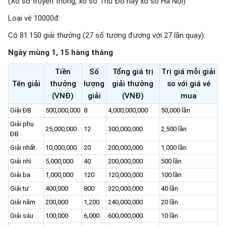
(Xổ số truyền thống, xổ số Thủ Đô hay xổ số Hà Nội)
Loại vé 10000đ:
Có 81.150 giải thưởng (27 số tương đương với 27 lần quay):
Ngày mùng 1, 15 hàng tháng
Tiền
Số
Tổng giá trị
Trị giá mỗi giải
Tên giải
thưởng
lượng
giải thưởng
so với giá vé
(VNĐ)
giải
(VNĐ)
mua
Giải ĐB
500,000,000
8
4,000,000,000
50,000 lần
Giải phụ
25,000,000
12
300,000,000
2,500 lần
ĐB
Giải nhất
10,000,000
20
200,000,000
1,000 lần
Giải nhì
5,000,000
40
200,000,000
500 lần
Giải ba
1,000,000
120
120,000,000
100 lần
Giải tư
400,000
800
320,000,000
40 lần
Giải năm
200,000
1,200
240,000,000
20 lần
Giải sáu
100,000
6,000
600,000,000
10 lần