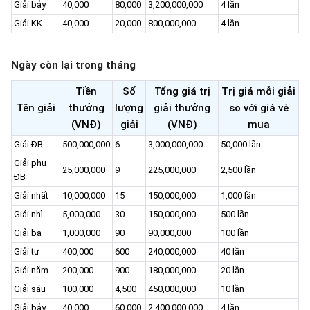
Giải bảy
40,000
80,000
3,200,000,000
4 lần
Giải KK
40,000
20,000
800,000,000
4 lần
Ngày còn lại trong tháng
Tiền
Số
Tổng giá trị
Trị giá mỗi giải
Tên giải
thưởng
lượng
giải thưởng
so với giá vé
(VNĐ)
giải
(VNĐ)
mua
Giải ĐB
500,000,000
6
3,000,000,000
50,000 lần
Giải phụ
25,000,000
9
225,000,000
2,500 lần
ĐB
Giải nhất
10,000,000
15
150,000,000
1,000 lần
Giải nhì
5,000,000
30
150,000,000
500 lần
Giải ba
1,000,000
90
90,000,000
100 lần
Giải tư
400,000
600
240,000,000
40 lần
Giải năm
200,000
900
180,000,000
20 lần
Giải sáu
100,000
4,500
450,000,000
10 lần
Giải bảy
40,000
60,000
2,400,000,000
4 lần