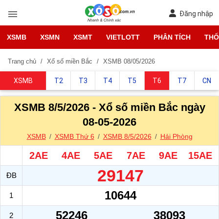
Đăng nhập
XSMB
XSMN
XSMT
VIETLOTT
PHÂN TÍCH
THỐ
Trang chủ
Xổ số miền Bắc
XSMB 08/05/2026
XSMB
T2
T3
T4
T5
T6
T7
CN
XSMB 8/5/2026 - Xổ số miền Bắc ngày
08-05-2026
XSMB
XSMB Thứ 6
XSMB 8/5/2026
Hải Phòng
2AE
4AE
5AE
7AE
9AE
15AE
29147
ĐB
10644
1
52246
38093
2