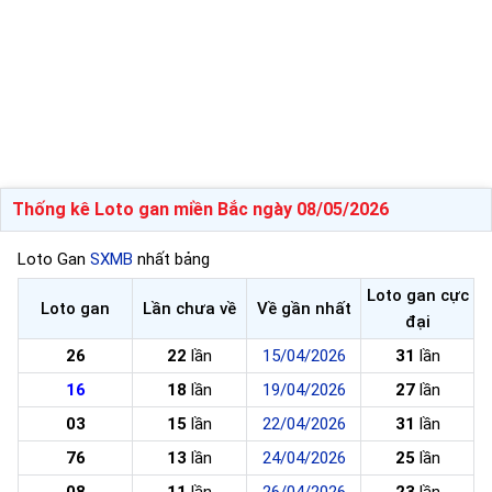
Thống kê Loto gan miền Bắc ngày 08/05/2026
Loto Gan
SXMB
nhất bảng
Loto gan cực
Loto gan
Lần chưa về
Về gần nhất
đại
26
22
lần
15/04/2026
31
lần
16
18
lần
19/04/2026
27
lần
03
15
lần
22/04/2026
31
lần
76
13
lần
24/04/2026
25
lần