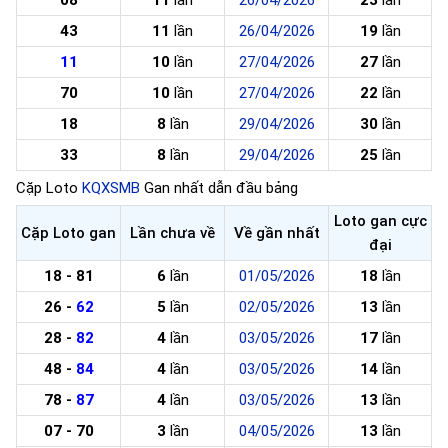
08
11
lần
26/04/2026
23
lần
43
11
lần
26/04/2026
19
lần
11
10
lần
27/04/2026
27
lần
70
10
lần
27/04/2026
22
lần
18
8
lần
29/04/2026
30
lần
33
8
lần
29/04/2026
25
lần
Cặp Loto
KQXSMB
Gan nhất dẫn đầu bảng
Loto gan cực
Cặp Loto gan
Lần chưa về
Về gần nhất
đại
18 - 81
6
lần
01/05/2026
18
lần
26 -
62
5
lần
02/05/2026
13
lần
28 -
82
4
lần
03/05/2026
17
lần
48 -
84
4
lần
03/05/2026
14
lần
78 -
87
4
lần
03/05/2026
13
lần
07 - 70
3
lần
04/05/2026
13
lần