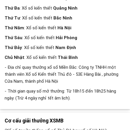
Thứ Ba
: Xổ số kiến thiết
Quảng Ninh
Thứ Tư
: Xổ số kiến thiết
Bắc Ninh
Thứ Năm
: Xổ số kiến thiết
Hà Nội
Thứ Sáu
: Xổ số kiến thiết
Hải Phòng
Thứ Bảy
: Xổ số kiến thiết
Nam Định
Chủ Nhật
: Xổ số kiến thiết
Thái Bình
- Địa chỉ quay thưởng xổ số Miền Bắc: Công ty TNHH một
thành viên Xổ số Kiến thiết Thủ đô - 53E Hàng Bài , phường
Cửa Nam, thành phố Hà Nội
- Thời gian quay số mở thưởng: Từ 18h15 đến 18h25 hàng
ngày. (Trừ 4 ngày nghỉ tết âm lịch).
Cơ cấu giải thưởng XSMB