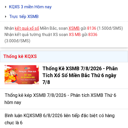
KQXS 3 miền Hôm nay
Trực tiếp XSMB
Nhận
kết quả xổ số
Miền Bắc, soạn
XSMB
gửi
8136
(1.500đ/SMS)
Nhận kết quả tường thuật XS soạn
XS MB
gửi
8336
(3.000đ/SMS)
Thống kê KQXS
Thống Kê XSMB 7/8/2026 - Phân
Tích Xổ Số Miền Bắc Thứ 6 ngày
7/8
Thống kê kép XSMB 7/8/2026 - Phân tích XSMB Thứ 6
hôm nay
Bình luận KQXSMB 6/8/2026 liên tiếp đặc biệt có hàng
chục là 6