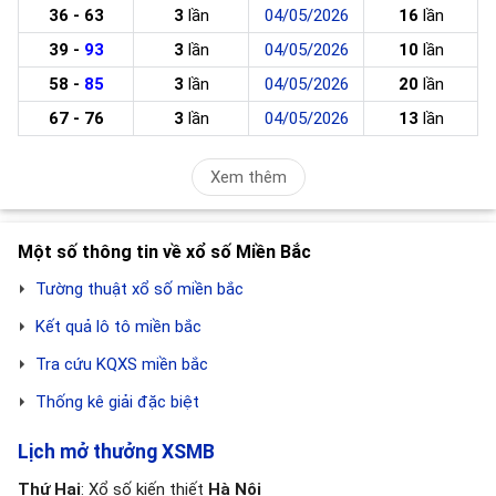
36 - 63
3
lần
04/05/2026
16
lần
39 -
93
3
lần
04/05/2026
10
lần
58 -
85
3
lần
04/05/2026
20
lần
67 - 76
3
lần
04/05/2026
13
lần
Xem thêm
Một số thông tin về xổ số Miền Bắc
Tường thuật xổ số miền bắc
Kết quả lô tô miền bắc
Tra cứu KQXS miền bắc
Thống kê giải đặc biệt
Lịch mở thưởng XSMB
Thứ Hai
: Xổ số kiến thiết
Hà Nội