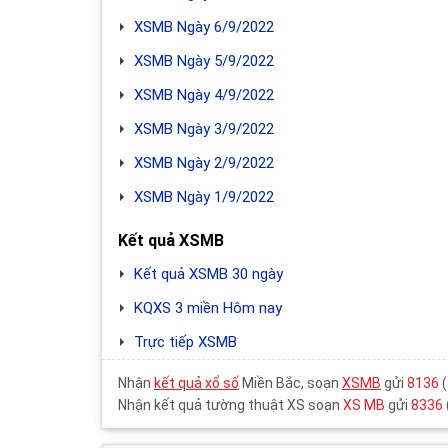
XSMB Ngày 6/9/2022
XSMB Ngày 5/9/2022
XSMB Ngày 4/9/2022
XSMB Ngày 3/9/2022
XSMB Ngày 2/9/2022
XSMB Ngày 1/9/2022
Kết quả XSMB
Kết quả XSMB 30 ngày
KQXS 3 miền Hôm nay
Trực tiếp XSMB
Nhận
kết quả xổ số
Miền Bắc, soạn
XSMB
gửi
8136
(
Nhận kết quả tường thuật XS soạn
XS MB
gửi
8336