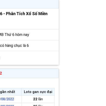
 - Phân Tích Xổ Số Miền
MB Thứ 6 hôm nay
có hàng chục là 6
2
 gần nhất
Loto gan cực đại
/08/2022
22
lần