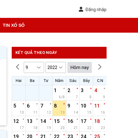
Đăng nhập
TIN XỔ SỐ
KẾT QUẢ THEO NGÀY
Hôm nay
Hai
Ba
Tư
Năm
Sáu
Bảy
C.N
1
2
3
4
6/8
7
8
9
5
6
7
8
9
10
11
10
11
12
13
14
15
16
12
13
14
15
16
17
18
17
18
19
20
21
22
23
19
20
21
22
23
24
25