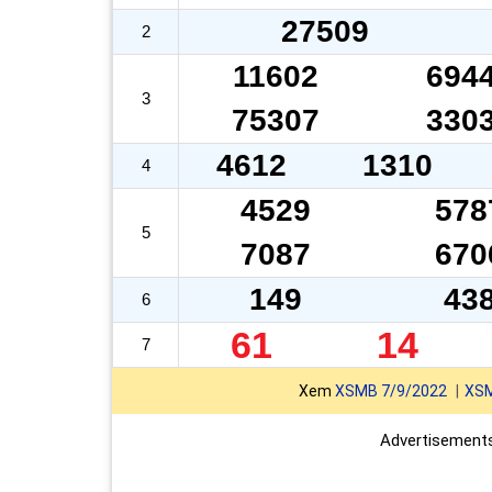
27509
2
11602
694
3
75307
330
4612
1310
4
4529
578
5
7087
670
149
43
6
61
14
7
Xem
XSMB 7/9/2022
XSM
Advertisement