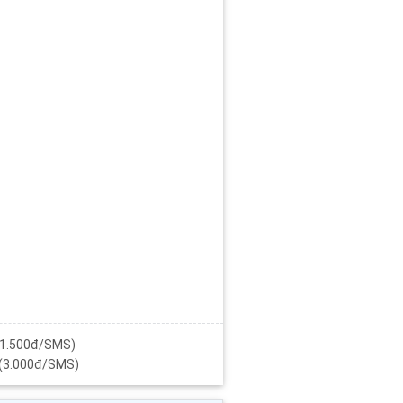
1.500đ/SMS)
(3.000đ/SMS)