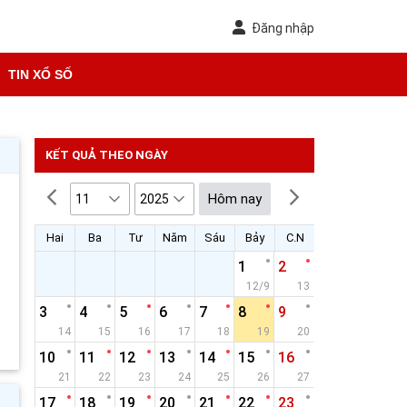
Đăng nhập
TIN XỔ SỐ
KẾT QUẢ THEO NGÀY
Hôm nay
Hai
Ba
Tư
Năm
Sáu
Bảy
C.N
1
2
12/9
13
3
4
5
6
7
8
9
14
15
16
17
18
19
20
10
11
12
13
14
15
16
21
22
23
24
25
26
27
17
18
19
20
21
22
23