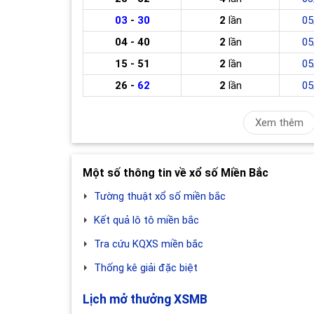
03
-
30
2
lần
05
04 - 40
2
lần
05
15 - 51
2
lần
05
26 -
62
2
lần
05
Xem thêm
Một số thông tin về xổ số Miền Bắc
Tường thuật xổ số miền bắc
Kết quả lô tô miền bắc
Tra cứu KQXS miền bắc
Thống kê giải đặc biệt
Lịch mở thưởng XSMB