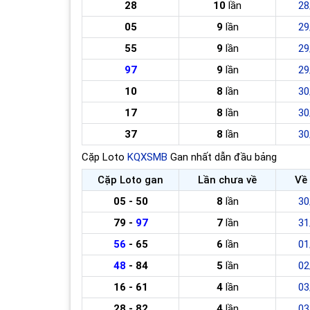
28
10
lần
28
05
9
lần
29
55
9
lần
29
97
9
lần
29
10
8
lần
30
17
8
lần
30
37
8
lần
30
Cặp Loto
KQXSMB
Gan nhất dẫn đầu bảng
Cặp Loto gan
Lần chưa về
Về
05 - 50
8
lần
30
79 -
97
7
lần
31
56
- 65
6
lần
01
48
- 84
5
lần
02
16 - 61
4
lần
03
28 - 82
4
lần
03