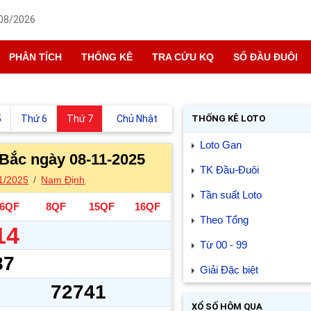
/08/2026
PHÂN TÍCH
THỐNG KÊ
TRA CỨU KQ
SỔ ĐẦU ĐUÔI
5
Thứ 6
Thứ 7
Chủ Nhật
THỐNG KÊ LOTO
Loto Gan
 Bắc ngày 08-11-2025
TK Đầu-Đuôi
1/2025
Nam Định
Tần suất Loto
6QF
8QF
15QF
16QF
Theo Tổng
14
Từ 00 - 99
87
Giải Đặc biệt
72741
XỔ SỐ HÔM QUA