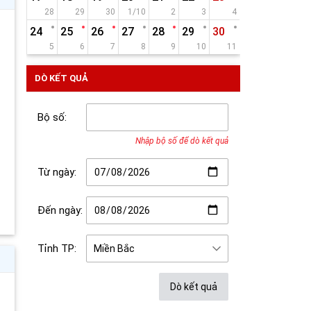
28
29
30
1/10
2
3
4
24
25
26
27
28
29
30
5
6
7
8
9
10
11
DÒ KẾT QUẢ
Bộ số:
Nhập bộ số để dò kết quả
Từ ngày:
Đến ngày:
Tỉnh TP:
Dò kết quả