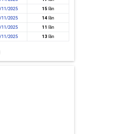
/11/2025
15
lần
/11/2025
14
lần
/11/2025
11
lần
/11/2025
13
lần