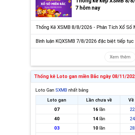
Thống kê kép XSMB 8/8/
7 hôm nay
Thống Kê XSMB 8/8/2026 - Phân Tích Xổ Số M
Bình luận KQXSMB 7/8/2026 đặc biệt tiếp tục 
Xem thêm
Thống kê Loto gan miền Bắc ngày 08/11/202
Loto Gan
SXMB
nhất bảng
Loto gan
Lần chưa về
Về
07
16
lần
22
40
14
lần
24
03
10
lần
28