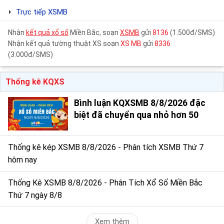
Trực tiếp XSMB
Nhận
kết quả xổ số
Miền Bắc, soạn
XSMB
gửi
8136
(1.500đ/SMS)
Nhận kết quả tường thuật XS soạn
XS MB
gửi
8336
(3.000đ/SMS)
Thống kê KQXS
Bình luận KQXSMB 8/8/2026 đặc
biệt đã chuyển qua nhỏ hơn 50
Thống kê kép XSMB 8/8/2026 - Phân tích XSMB Thứ 7
hôm nay
Thống Kê XSMB 8/8/2026 - Phân Tích Xổ Số Miền Bắc
Thứ 7 ngày 8/8
Xem thêm