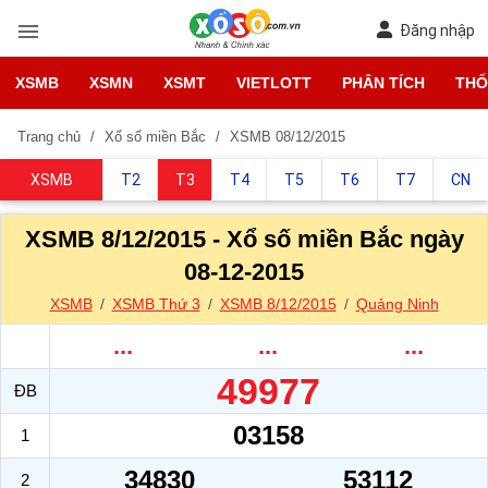
Đăng nhập
XSMB
XSMN
XSMT
VIETLOTT
PHÂN TÍCH
THỐ
Trang chủ
Xổ số miền Bắc
XSMB 08/12/2015
XSMB
T2
T3
T4
T5
T6
T7
CN
XSMB 8/12/2015 - Xổ số miền Bắc ngày
08-12-2015
XSMB
XSMB Thứ 3
XSMB 8/12/2015
Quảng Ninh
...
...
...
49977
ĐB
03158
1
34830
53112
2