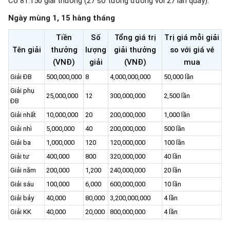
Có 81.150 giải thưởng (27 số tương đương với 27 lần quay):
Ngày mùng 1, 15 hàng tháng
Tiền
Số
Tổng giá trị
Trị giá mỗi giải
Tên giải
thưởng
lượng
giải thưởng
so với giá vé
(VNĐ)
giải
(VNĐ)
mua
Giải ĐB
500,000,000
8
4,000,000,000
50,000 lần
Giải phụ
25,000,000
12
300,000,000
2,500 lần
ĐB
Giải nhất
10,000,000
20
200,000,000
1,000 lần
Giải nhì
5,000,000
40
200,000,000
500 lần
Giải ba
1,000,000
120
120,000,000
100 lần
Giải tư
400,000
800
320,000,000
40 lần
Giải năm
200,000
1,200
240,000,000
20 lần
Giải sáu
100,000
6,000
600,000,000
10 lần
Giải bảy
40,000
80,000
3,200,000,000
4 lần
Giải KK
40,000
20,000
800,000,000
4 lần