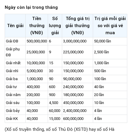
Ngày còn lại trong tháng
Tiền
Số
Tổng giá trị
Trị giá mỗi giải
Tên giải
thưởng
lượng
giải thưởng
so với giá vé
(VNĐ)
giải
(VNĐ)
mua
Giải ĐB
500,000,000
6
3,000,000,000
50,000 lần
Giải phụ
25,000,000
9
225,000,000
2,500 lần
ĐB
Giải nhất
10,000,000
15
150,000,000
1,000 lần
Giải nhì
5,000,000
30
150,000,000
500 lần
Giải ba
1,000,000
90
90,000,000
100 lần
Giải tư
400,000
600
240,000,000
40 lần
Giải năm
200,000
900
180,000,000
20 lần
Giải sáu
100,000
4,500
450,000,000
10 lần
Giải bảy
40,000
60,000
2,400,000,000
4 lần
Giải KK
40,000
15,000
600,000,000
4 lần
(Xổ số truyền thống, xổ số Thủ Đô (XSTD) hay xổ số Hà