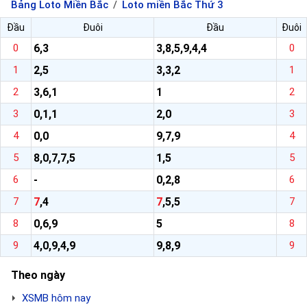
Bảng Loto Miền Bắc
Loto miền Bắc Thứ 3
Đầu
Đuôi
Đầu
Đuôi
0
6,3
3,8,5,9,4,4
0
1
2,5
3,3,2
1
2
3,6,1
1
2
3
0,1,1
2,0
3
4
0,0
9,7,9
4
5
8,0,7,7,5
1,5
5
6
-
0,2,8
6
7
7
,4
7
,5,5
7
8
0,6,9
5
8
9
4,0,9,4,9
9,8,9
9
Theo ngày
XSMB hôm nay