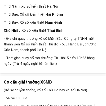
Thứ Năm
: Xổ số kiến thiết
Hà Nội
Thứ Sáu
: Xổ số kiến thiết
Hải Phòng
Thứ Bảy
: Xổ số kiến thiết
Nam Định
Chủ Nhật
: Xổ số kiến thiết
Thái Bình
- Địa chỉ quay thưởng xổ số Miền Bắc: Công ty TNHH một
thành viên Xổ số Kiến thiết Thủ đô - 53E Hàng Bài , phường
Cửa Nam, thành phố Hà Nội
- Thời gian quay số mở thưởng: Từ 18h15 đến 18h25 hàng
ngày. (Trừ 4 ngày nghỉ tết âm lịch).
Cơ cấu giải thưởng XSMB
(Xổ số truyền thống, xổ số Thủ Đô hay xổ số Hà Nội)
Loại vé 10000đ: