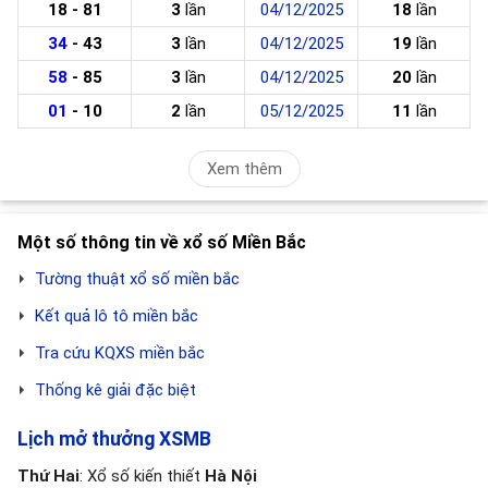
18 - 81
3
lần
04/12/2025
18
lần
34
- 43
3
lần
04/12/2025
19
lần
58
- 85
3
lần
04/12/2025
20
lần
01
- 10
2
lần
05/12/2025
11
lần
Xem thêm
Một số thông tin về xổ số Miền Bắc
Tường thuật xổ số miền bắc
Kết quả lô tô miền bắc
Tra cứu KQXS miền bắc
Thống kê giải đặc biệt
Lịch mở thưởng XSMB
Thứ Hai
: Xổ số kiến thiết
Hà Nội