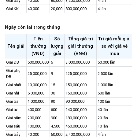
Giải bảy
40,000
80,000
3,200,000,000
4 lần
Giải KK
40,000
20,000
800,000,000
4 lần
Ngày còn lại trong tháng
Tiền
Số
Tổng giá trị
Trị giá mỗi giải
Tên giải
thưởng
lượng
giải thưởng
so với giá vé
(VNĐ)
giải
(VNĐ)
mua
Giải ĐB
500,000,000
6
3,000,000,000
50,000 lần
Giải phụ
25,000,000
9
225,000,000
2,500 lần
ĐB
Giải nhất
10,000,000
15
150,000,000
1,000 lần
Giải nhì
5,000,000
30
150,000,000
500 lần
Giải ba
1,000,000
90
90,000,000
100 lần
Giải tư
400,000
600
240,000,000
40 lần
Giải năm
200,000
900
180,000,000
20 lần
Giải sáu
100,000
4,500
450,000,000
10 lần
Giải bảy
40,000
60,000
2,400,000,000
4 lần