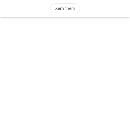
Xem thêm