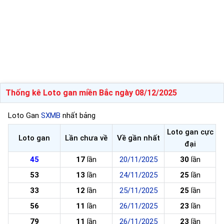
Thống kê Loto gan miền Bắc ngày 08/12/2025
Loto Gan
SXMB
nhất bảng
Loto gan cực
Loto gan
Lần chưa về
Về gần nhất
đại
45
17
lần
20/11/2025
30
lần
53
13
lần
24/11/2025
25
lần
33
12
lần
25/11/2025
25
lần
56
11
lần
26/11/2025
23
lần
79
11
lần
26/11/2025
23
lần